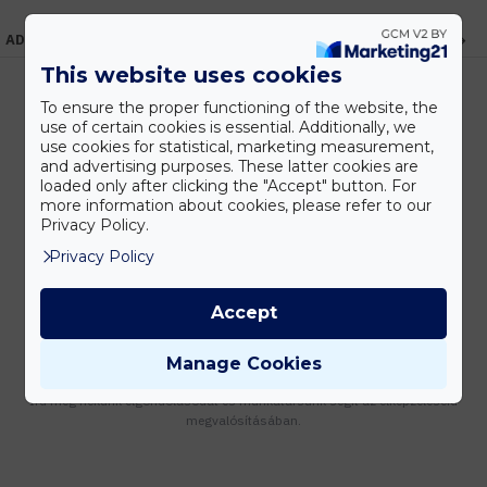
ADATOK
This website uses cookies
To ensure the proper functioning of the website, the
use of certain cookies is essential. Additionally, we
Kedvezmények
use cookies for statistical, marketing measurement,
Vásárolj nagyobb mennyiségben és megadjuk a legjobb gyártói árakat.
and advertising purposes. These latter cookies are
loaded only after clicking the "Accept" button. For
more information about cookies, please refer to our
Privacy Policy.
Privacy Policy
Gyors kiszállítás
Készleten lévő termékeinket akár 24 órán belül megkaphatod!
Accept
Manage Cookies
Tanácsadás
Írd meg nekünk elgondolásodat és munkatársunk segít az elképzeléseid
megvalósításában.