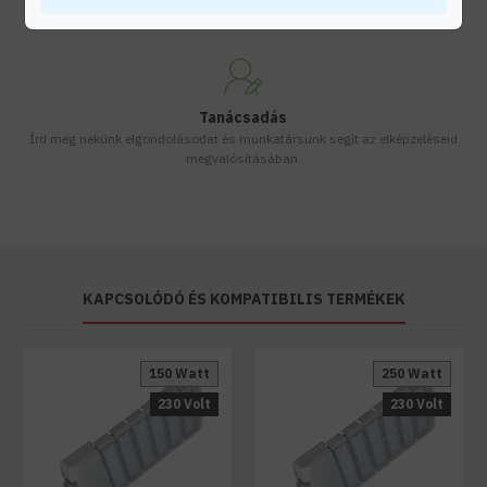
Készleten lévő termékeinket akár 24 órán belül megkaphatod!
Tanácsadás
Írd meg nekünk elgondolásodat és munkatársunk segít az elképzeléseid
megvalósításában.
KAPCSOLÓDÓ ÉS KOMPATIBILIS TERMÉKEK
150 Watt
250 Watt
230 Volt
230 Volt