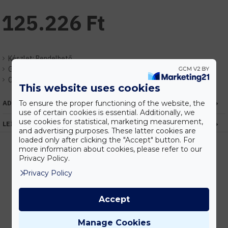
125.226 Ft
Készlet:
Rendelhető
Gyártó:
Elmark
Cikkszám:
EH98STREET200SMD
This website uses cookies
To ensure the proper functioning of the website, the
ADATOK
use of certain cookies is essential. Additionally, we
use cookies for statistical, marketing measurement,
LEÍRÁS
and advertising purposes. These latter cookies are
loaded only after clicking the "Accept" button. For
more information about cookies, please refer to our
Privacy Policy.
Kedvezmények
Privacy Policy
Vásárolj nagyobb mennyiségben és megadjuk a legjobb gyártói árakat.
Accept
Manage Cookies
Gyors kiszállítás