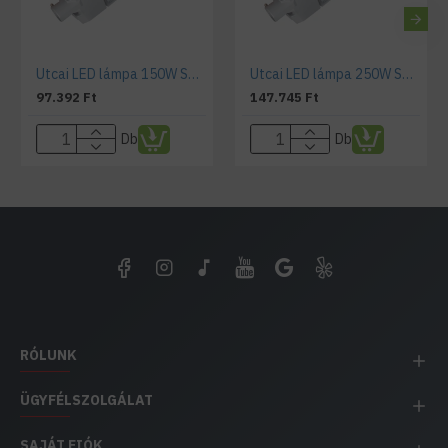
Utcai LED lámpa 150W SMD szürke
Utcai LED lámpa 250W SMD szürke
97.392 Ft
147.745 Ft
Db
Db
RÓLUNK
ÜGYFÉLSZOLGÁLAT
SAJÁT FIÓK