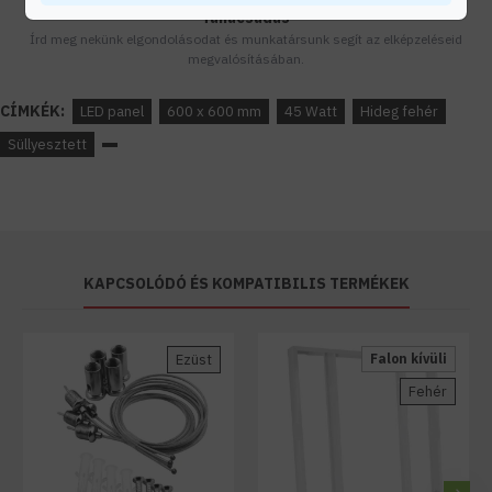
Tanácsadás
Írd meg nekünk elgondolásodat és munkatársunk segít az elképzeléseid
megvalósításában.
CÍMKÉK:
LED panel
600 x 600 mm
45 Watt
Hideg fehér
Süllyesztett
KAPCSOLÓDÓ ÉS KOMPATIBILIS TERMÉKEK
Ezüst
Falon kívüli
Fehér