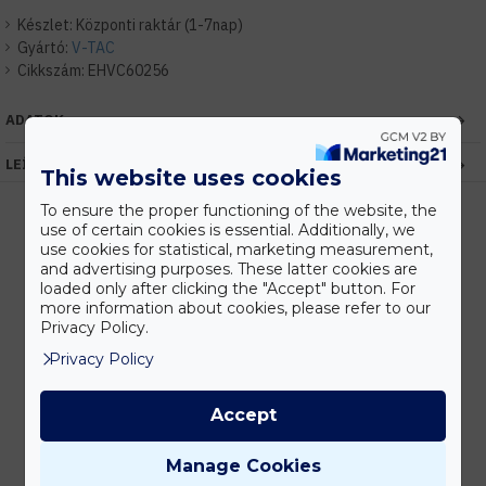
Készlet:
Központi raktár (1-7nap)
Gyártó:
V-TAC
Cikkszám:
EHVC60256
ADATOK
LEÍRÁS
This website uses cookies
To ensure the proper functioning of the website, the
use of certain cookies is essential. Additionally, we
use cookies for statistical, marketing measurement,
Kedvezmények
and advertising purposes. These latter cookies are
loaded only after clicking the "Accept" button. For
Vásárolj nagyobb mennyiségben és megadjuk a legjobb gyártói árakat.
more information about cookies, please refer to our
Privacy Policy.
Privacy Policy
Gyors kiszállítás
Készleten lévő termékeinket akár 24 órán belül megkaphatod!
Accept
Manage Cookies