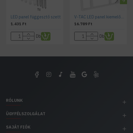
LED panel függesztő szett
V-TAC LED panel kiemelő keret 600x600x55 mm fehér
1.431 Ft
16.789 Ft
Db
Db
RÓLUNK
ÜGYFÉLSZOLGÁLAT
SAJÁT FIÓK