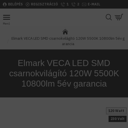
BELÉPÉS
REGISZTRÁCIÓ
1
2
E-MAIL
Elmark VECA LED SMD csarnokvilágító 120W 5500K 10800lm 5év g
arancia
Elmark VECA LED SMD
csarnokvilágító 120W 5500K
10800lm 5év garancia
120 Watt
230 Volt