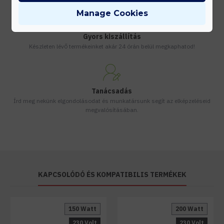
Manage Cookies
Gyors kiszállítás
Készleten lévő termékeinket akár 24 órán belül megkaphatod!
Tanácsadás
Írd meg nekünk elgondolásodat és munkatársunk segít az elképzeléseid
megvalósításában.
KAPCSOLÓDÓ ÉS KOMPATIBILIS TERMÉKEK
150 Watt
200 Watt
230 Volt
230 Volt