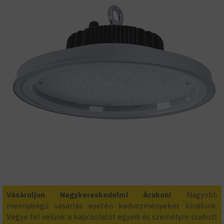
Vásároljon Nagykereskedelmi Árakon!
Nagyobb
mennyiségű vásárlás esetén kedvezményeket kínálunk.
Vegye fel velünk a kapcsolatot egyedi és személyre szabott