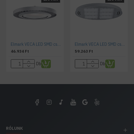
Elmark VECA LED SMD csarnokvilágító 150W 5500K 15000lm 5év
Elmark VECA LED SMD csarnokvilágító 200W 5500K 20000lm 5év
46.934 Ft
59.263 Ft
Db
Db
RÓLUNK