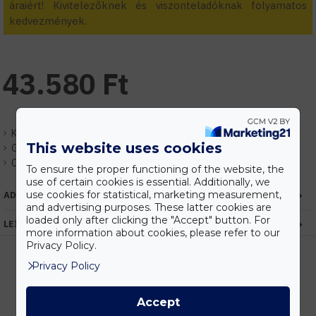
áraiért! Kivitelezőknek és viszonteladóknak folyamatos
kedvezmények.
43.580 Ft
Készlet:
Rendelhető
This website uses cookies
Gyártó:
Elmark
Cikkszám:
EH98VECA120SMD
To ensure the proper functioning of the website, the
use of certain cookies is essential. Additionally, we
use cookies for statistical, marketing measurement,
ADATOK
and advertising purposes. These latter cookies are
loaded only after clicking the "Accept" button. For
LEÍRÁS
more information about cookies, please refer to our
Privacy Policy.
Privacy Policy
Kedvezmények
Accept
Vásárolj nagyobb mennyiségben és megadjuk a legjobb gyártói árakat.