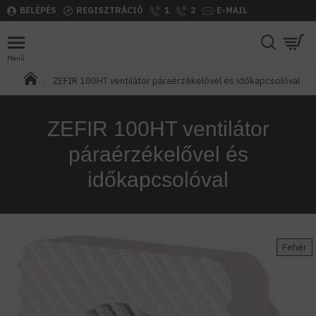
BELÉPÉS
REGISZTRÁCIÓ
1
2
E-MAIL
ZEFIR 100HT ventilátor páraérzékelővel és időkapcsolóval
ZEFIR 100HT ventilátor
páraérzékelővel és
időkapcsolóval
Fehér