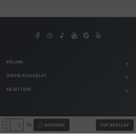
RÓLUNK
ÜGYFÉLSZOLGÁLAT
SAJÁT FIÓK
EH IMPEX / Copyright © 1991-2025 Energia Háza
Db
KOSÁRBA
PDF ADATLAP