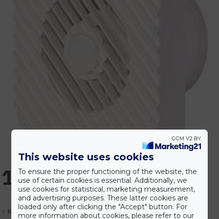
This website uses cookies
14.455 Ft
To ensure the proper functioning of the website, the
use of certain cookies is essential. Additionally, we
use cookies for statistical, marketing measurement,
and advertising purposes. These latter cookies are
loaded only after clicking the "Accept" button. For
Készlet:
Várhatóan 1-3 nap
more information about cookies, please refer to our