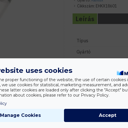
Gyártó:
Kanlux
Cikkszám:
EHKX18601
Leírás
Típus
Gyártó
Névleges feszültség
ebsite uses cookies
Teljesítmény
he proper functioning of the website, the use of certain cookies i
y, we use cookies for statistical, marketing measurement, and ad
Fényforrás fajtája
hese latter cookies are loaded only after clicking the "Accept" bu
ation about cookies, please refer to our Privacy Policy.
Színhőmérséklet
licy
Vezeték keresztmetszet
Manage Cookies
Accept
Élettartam