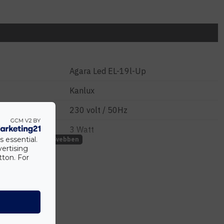
Agara Led EL-19l-Up
Kanlux
230 volt / 50Hz
3 Watt
s essential.
vertising
32 darab SMD LED
tton. For
6000-6800K hideg fehér
e
3*1 mm2 (L/N/PE)
20000 óra