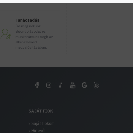
Elhelyezés
IP védettség
Tanácsadás
Agara LED kerti lámpacs
Írd meg nekünk
elgondolásodat és
Agara kerti lámpatestek 
munkatársunk segít az
elképzeléseid
oldalfali és oszlopos kiv
megvalósításában.
illeszkedő teljes kínálato
Az agara lámpatestek id
kivitele nagymértékben ál
kellemetlenségek a ho
költséghatékony energ
karbantartási igénye szin
megoldás családi házak, 
köszönhetően szerelhet
gépkocsibeállók mellé osz
SAJÁT FIÓK
Cikkszámok: oldalfali egy
Saját fiókom
Hírlevél