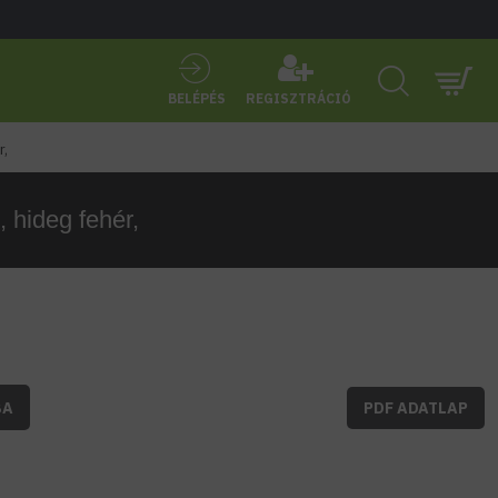
BELÉPÉS
REGISZTRÁCIÓ
r,
, hideg fehér,
BA
PDF ADATLAP