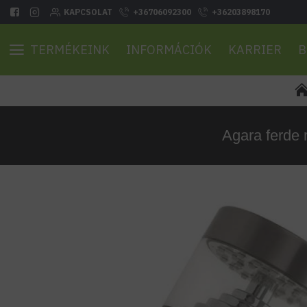
KAPCSOLAT
+36706092300
+36203898170
TERMÉKEINK
INFORMÁCIÓK
KARRIER
B
Agara ferde r