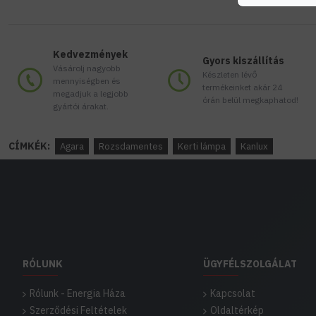
Kedvezmények
Gyors kiszállítás
Vásárolj nagyobb
Készleten lévő
mennyiségben és
termékeinket akár 24
megadjuk a legjobb
órán belül megkaphatod!
gyártói árakat.
CÍMKÉK:
Agara
Rozsdamentes
Kerti lámpa
Kanlux
RÓLUNK
ÜGYFÉLSZOLGÁLAT
Rólunk - Energia Háza
Kapcsolat
Szerződési Feltételek
Oldaltérkép