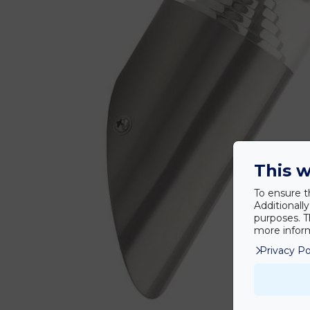
This w
To ensure t
Additionall
purposes. T
more inform
Privacy Po