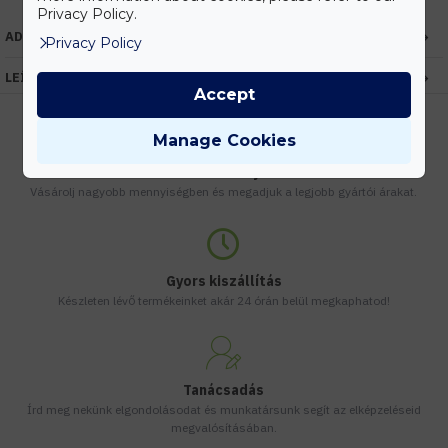
Privacy Policy.
ADATOK
Privacy Policy
LEÍRÁS
Accept
Manage Cookies
Kedvezmények
Vásárolj nagyobb mennyiségben és megadjuk a legjobb gyártói árakat.
Gyors kiszállítás
Készleten lévő termékeinket akár 24 órán belül megkaphatod!
Tanácsadás
Írd meg nekünk elgondolásodat és munkatársunk segít az elképzeléseid
megvalósításában.