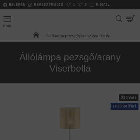
BELÉPÉS
REGISZTRÁCIÓ
1
2
E-MAIL
Állólámpa pezsgő/arany Viserbella
Állólámpa pezsgő/arany
Viserbella
230 Volt
IP20 Beltéri