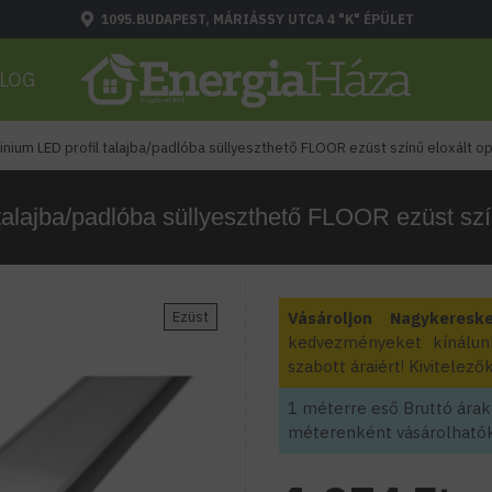
1095.BUDAPEST, MÁRIÁSSY UTCA 4 "K" ÉPÜLET
LOG
inium LED profil talajba/padlóba süllyeszthető FLOOR ezüst színű eloxált op
talajba/padlóba süllyeszthető FLOOR ezüst szín
Ezüst
Vásároljon Nagykeresk
kedvezményeket kínálun
szabott áraiért! Kivitele
1 méterre eső Bruttó áraka
méterenként vásárolhatók