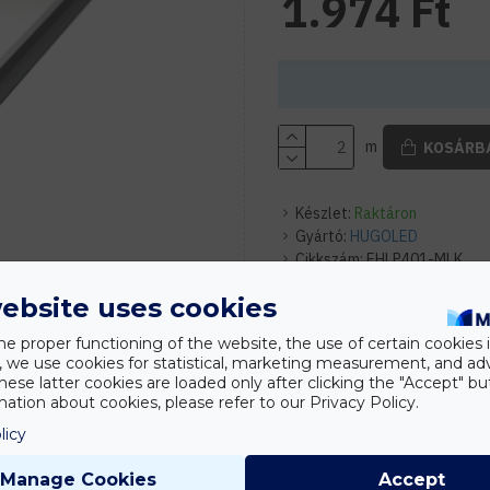
1.974 Ft
m
KOSÁRB
Készlet:
Raktáron
Gyártó:
HUGOLED
Cikkszám:
EHLP401-MLK
ebsite uses cookies
Adatok
Leírás
he proper functioning of the website, the use of certain cookies i
JELLEMZŐK
y, we use cookies for statistical, marketing measurement, and ad
hese latter cookies are loaded only after clicking the "Accept" bu
Fedél színe
ation about cookies, please refer to our Privacy Policy.
licy
Típus
Szín
Manage Cookies
Accept