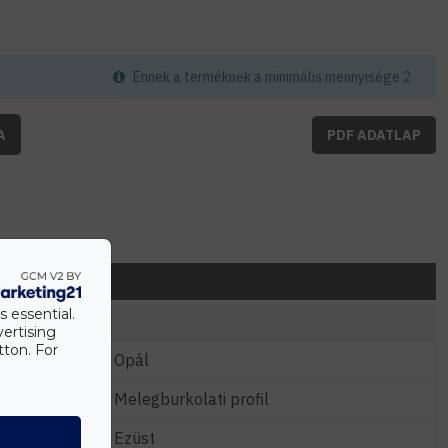
Ennek a terméknek a minimális mennyisége 2
A
PDF ADATLAP
s essential.
vertising
tton. For
Opál
Melegburkolati profil
Ezüst