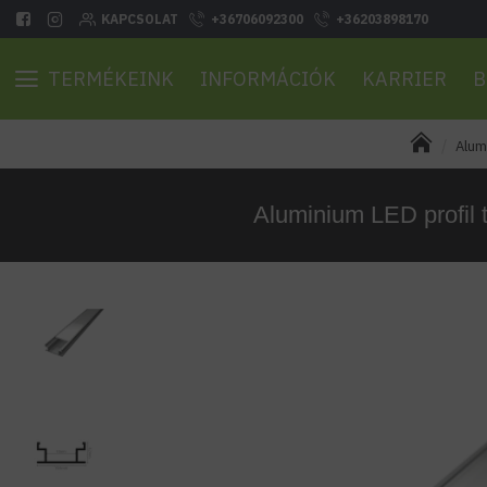
KAPCSOLAT
+36706092300
+36203898170
TERMÉKEINK
INFORMÁCIÓK
KARRIER
B
Alum
Aluminium LED profil 