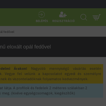
BELÉPÉS
REGISZTRÁCIÓ
ál fedővel
ű eloxált opál fedővel
edelmi Árakon!
Nagyobb mennyiségű vásárlás esetén
k. Vegye fel velünk a kapcsolatot egyedi és személyre
zőknek és viszonteladóknak folyamatos kedvezmények.
t látja. A profilok és fedelek 2 méteres szálakban 2
 meg. (kivéve egységcsomagok, kiegészítők)