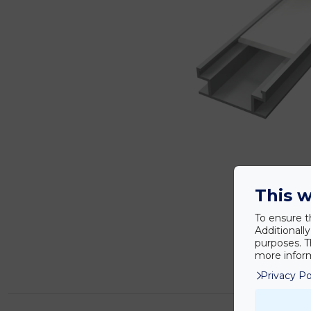
This w
To ensure t
Additionall
purposes. T
more inform
Privacy Po