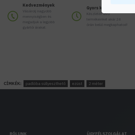
Kedvezmények
Gyors kiszállítás
Vásárolj nagyobb
Készleten lévő
mennyiségben és
termékeinket akár 24
megadjuk a legjobb
órán belül megkaphatod!
gyártói árakat.
CÍMKÉK:
padlóba süllyeszthető
ezüst
2 méter
RÓLUNK
ÜGYFÉLSZOLGÁLAT