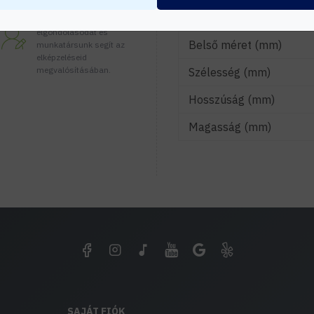
Tanácsadás
MÉRETEK
Írd meg nekünk
elgondolásodat és
Belső méret (mm)
munkatársunk segít az
elképzeléseid
megvalósításában.
Szélesség (mm)
Hosszúság (mm)
Magasság (mm)
SAJÁT FIÓK