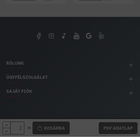
RÓLUNK
ÜGYFÉLSZOLGÁLAT
SAJÁT FIÓK
EH IMPEX / Copyright © 1991-2025 Energia Háza
m
KOSÁRBA
PDF ADATLAP