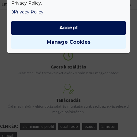
Privacy Policy.
LEÍRÁS
Privacy Policy
Accept
Kedvezmények
Vásárolj nagyobb mennyiségben és megadjuk a legjobb gyártói árakat.
Manage Cookies
Gyors kiszállítás
Készleten lévő termékeinket akár 24 órán belül megkaphatod!
Tanácsadás
Írd meg nekünk elgondolásodat és munkatársunk segít az elképzeléseid
megvalósításában.
CÍMKÉK:
alumínium u profil
opál fedő
ezüst
2 méter
eloxált