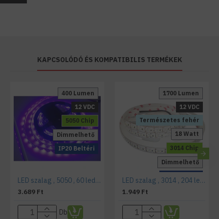
KAPCSOLÓDÓ ÉS KOMPATIBILIS TERMÉKEK
400 Lumen
1700 Lumen
12 VDC
12 VDC
Természetes fehér
5050 Chip
18 Watt
Dimmelhető
3014 Chip
IP20 Beltéri
Dimmelhető
IP20 Beltéri
LED szalag , 5050 , 60 led/m , 14,4W/m , UV
LED szalag , 3014 , 204 led/m , 18 Watt/m , természetes fehér , 1.700 LM/m méteres
3.689 Ft
1.949 Ft
Db