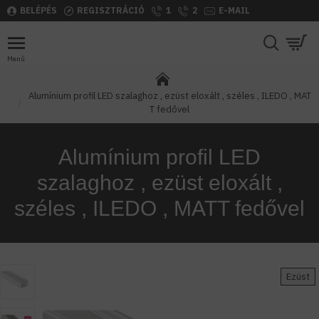
BELÉPÉS
REGISZTRÁCIÓ
1
2
E-MAIL
Alumínium profil LED szalaghoz , ezüst eloxált , széles , ILEDO , MAT
T fedővel
Alumínium profil LED
szalaghoz , ezüst eloxált ,
széles , ILEDO , MATT fedővel
Ezüst