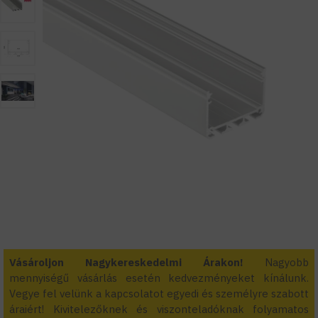
Vásároljon Nagykereskedelmi Árakon!
Nagyobb
mennyiségű vásárlás esetén kedvezményeket kínálunk.
Vegye fel velünk a kapcsolatot egyedi és személyre szabott
áraiért! Kivitelezőknek és viszonteladóknak folyamatos