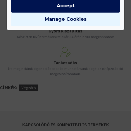
Vásárolj nagyobb mennyiségben és megadjuk a legjobb gyártói árakat.
Accept
Manage Cookies
Gyors kiszállítás
Készleten lévő termékeinket akár 24 órán belül megkaphatod!
Tanácsadás
Írd meg nekünk elgondolásodat és munkatársunk segít az elképzeléseid
megvalósításában.
CÍMKÉK:
Végzáró
KAPCSOLÓDÓ ÉS KOMPATIBILIS TERMÉKEK