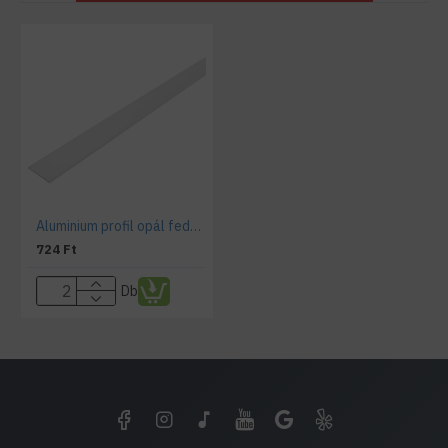
Aluminium profil opál fedő , WALL
724 Ft
Db