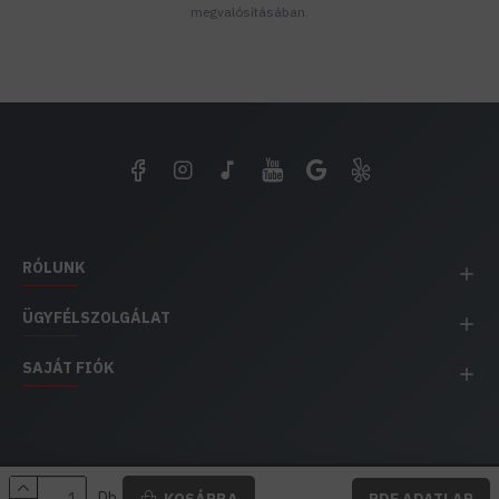
megvalósításában.
RÓLUNK
ÜGYFÉLSZOLGÁLAT
SAJÁT FIÓK
EH IMPEX / Copyright © 1991-2025 Energia Háza
Db
KOSÁRBA
PDF ADATLAP