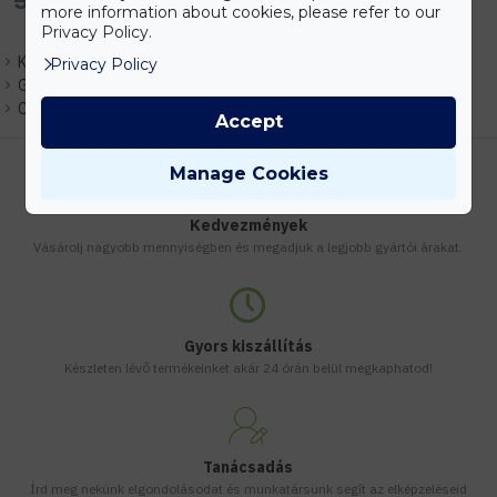
more information about cookies, please refer to our
Privacy Policy.
Készlet:
Várhatóan 1-3 nap
Privacy Policy
Gyártó:
Elmark
Cikkszám:
EHEM955KRISTA1T
Accept
Manage Cookies
Kedvezmények
Vásárolj nagyobb mennyiségben és megadjuk a legjobb gyártói árakat.
Gyors kiszállítás
Készleten lévő termékeinket akár 24 órán belül megkaphatod!
Tanácsadás
Írd meg nekünk elgondolásodat és munkatársunk segít az elképzeléseid