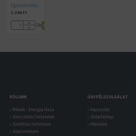
Egyszerű billenthető spotkeret, GU10 és MR16 lámpákhoz, Króm
1.246 Ft
Db
RÓLUNK
ÜGYFÉLSZOLGÁLAT
Rólunk - Energia Háza
Kapcsolat
Szerződési Feltételek
Oldaltérkép
Szállítási feltételek
Márkáink
Adatvédelem