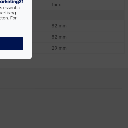
Inox
s essential.
vertising
tton. For
82 mm
82 mm
29 mm