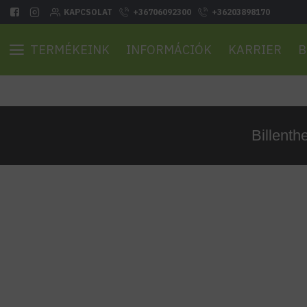
KAPCSOLAT
+36706092300
+36203898170
TERMÉKEINK
INFORMÁCIÓK
KARRIER
B
Billent