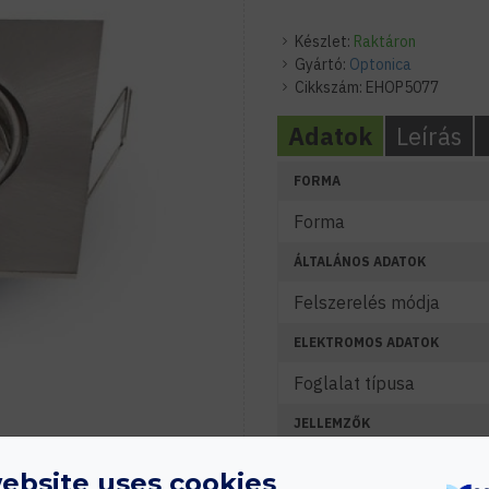
Készlet:
Raktáron
Gyártó:
Optonica
Cikkszám:
EHOP5077
Adatok
Leírás
FORMA
Forma
ÁLTALÁNOS ADATOK
Felszerelés módja
ELEKTROMOS ADATOK
Foglalat típusa
JELLEMZŐK
Lámpatest anyaga
ebsite uses cookies