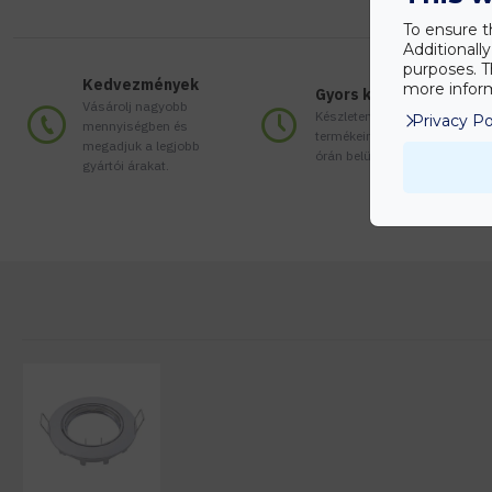
To ensure t
Additionall
purposes. T
Kedvezmények
more inform
Gyors kiszállítás
Vásárolj nagyobb
Készleten lévő
Privacy Po
mennyiségben és
termékeinket akár 24
megadjuk a legjobb
órán belül megkaphatod!
gyártói árakat.