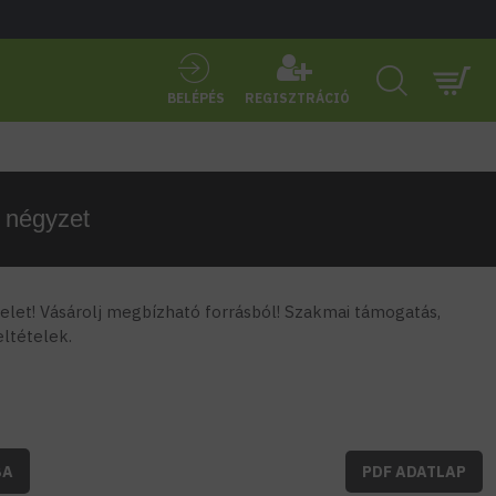
BELÉPÉS
REGISZTRÁCIÓ
 négyzet
let! Vásárolj megbízható forrásból! Szakmai támogatás,
feltételek.
BA
PDF ADATLAP