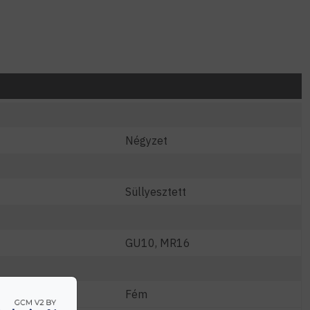
Négyzet
Süllyesztett
GU10, MR16
Fém