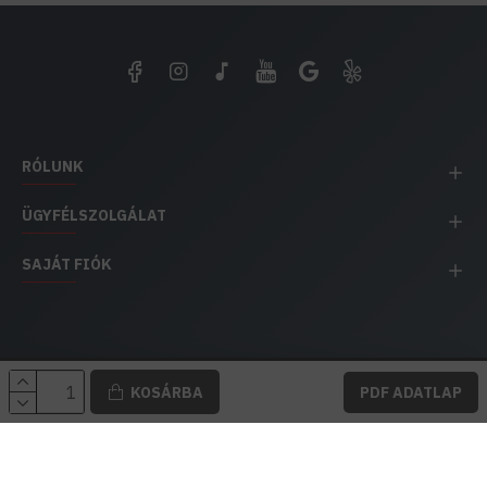
RÓLUNK
ÜGYFÉLSZOLGÁLAT
SAJÁT FIÓK
EH IMPEX / Copyright © 1991-2025 Energia Háza
KOSÁRBA
PDF ADATLAP