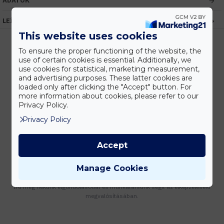
ADATOK
LEÍRÁS
This website uses cookies
To ensure the proper functioning of the website, the
use of certain cookies is essential. Additionally, we
Kedvezmények
use cookies for statistical, marketing measurement,
and advertising purposes. These latter cookies are
Vásárolj nagyobb mennyiségben és megadjuk a legjobb gyártói árakat.
loaded only after clicking the "Accept" button. For
more information about cookies, please refer to our
Privacy Policy.
Privacy Policy
Gyors kiszállítás
Készleten lévő termékeinket akár 24 órán belül megkaphatod!
Accept
Manage Cookies
Tanácsadás
Írd meg nekünk elgondolásodat és munkatársunk segít az elképzeléseid
megvalósításában.