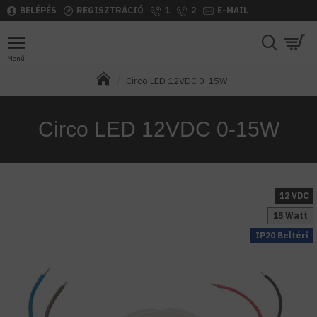
BELÉPÉS
REGISZTRÁCIÓ
1
2
E-MAIL
Circo LED 12VDC 0-15W
Circo LED 12VDC 0-15W
12 VDC
15 Watt
IP20 Beltéri