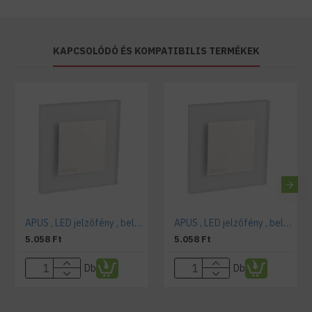
KAPCSOLÓDÓ ÉS KOMPATIBILIS TERMÉKEK
APUS , LED jelzőfény , beltéri , 12 Volt , design , hideg fehér
APUS , LED jelzőfény , beltéri , 12 Volt , design , meleg fehér
5.058 Ft
5.058 Ft
Db
Db