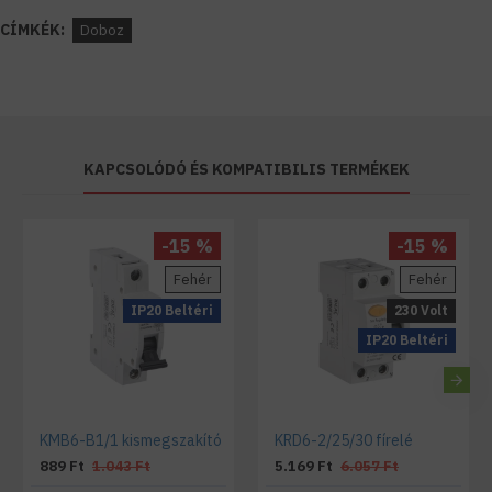
CÍMKÉK:
Doboz
KAPCSOLÓDÓ ÉS KOMPATIBILIS TERMÉKEK
-15 %
-15 %
Fehér
Fehér
IP20 Beltéri
230 Volt
IP20 Beltéri
KMB6-B1/1 kismegszakító
KRD6-2/25/30 fírelé
889 Ft
1.043 Ft
5.169 Ft
6.057 Ft