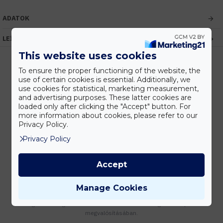
ADATOK
LEÍRÁS
This website uses cookies
To ensure the proper functioning of the website, the
use of certain cookies is essential. Additionally, we
Kedvezmények
use cookies for statistical, marketing measurement,
Vásárolj nagyobb mennyiségben és megadjuk a legjobb gyártói árakat.
and advertising purposes. These latter cookies are
loaded only after clicking the "Accept" button. For
more information about cookies, please refer to our
Privacy Policy.
Privacy Policy
Gyors kiszállítás
Készleten lévő termékeinket akár 24 órán belül megkaphatod!
Accept
Manage Cookies
Tanácsadás
Írd meg nekünk elgondolásodat és munkatársunk segít az elképzeléseid
megvalósításában.