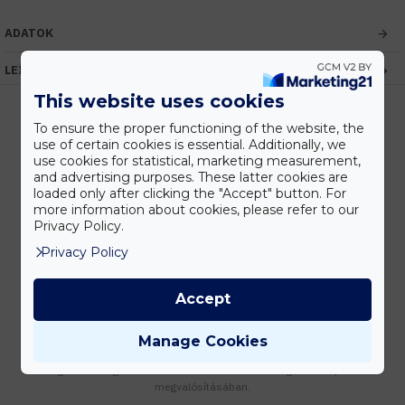
ADATOK
LEÍRÁS
This website uses cookies
To ensure the proper functioning of the website, the
use of certain cookies is essential. Additionally, we
Kedvezmények
use cookies for statistical, marketing measurement,
Vásárolj nagyobb mennyiségben és megadjuk a legjobb gyártói árakat.
and advertising purposes. These latter cookies are
loaded only after clicking the "Accept" button. For
more information about cookies, please refer to our
Privacy Policy.
Privacy Policy
Gyors kiszállítás
Készleten lévő termékeinket akár 24 órán belül megkaphatod!
Accept
Manage Cookies
Tanácsadás
Írd meg nekünk elgondolásodat és munkatársunk segít az elképzeléseid
megvalósításában.