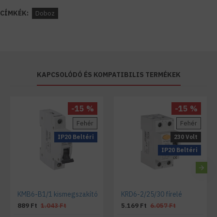
CÍMKÉK:
Doboz
KAPCSOLÓDÓ ÉS KOMPATIBILIS TERMÉKEK
-15 %
-15 %
Fehér
Fehér
IP20 Beltéri
230 Volt
IP20 Beltéri
KMB6-B1/1 kismegszakító
KRD6-2/25/30 fírelé
889 Ft
1.043 Ft
5.169 Ft
6.057 Ft