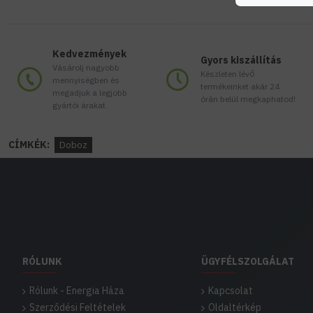
Kedvezmények
Gyors kiszállítás
Vásárolj nagyobb
Készleten lévő
mennyiségben és
termékeinket akár 24
megadjuk a legjobb
órán belül megkaphatod!
gyártói árakat.
CÍMKÉK:
Doboz
RÓLUNK
ÜGYFÉLSZOLGÁLAT
Rólunk - Energia Háza
Kapcsolat
Szerződési Feltételek
Oldaltérkép