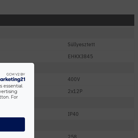
Süllyesztett
EHKX3845
400V
s essential.
2x12P
vertising
tton. For
IP40
258