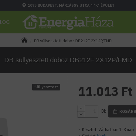
1095.BUDAPEST, MÁRIÁSSY UTCA 4 "K" ÉPÜLET
LOG
DB süllyesztett doboz DB212F 2X12P/FMD
DB süllyesztett doboz DB212F 2X12P/FMD
11.013 Ft
Süllyesztett
Db
KOSÁR
Készlet:
Várhatóan 1-3 nap