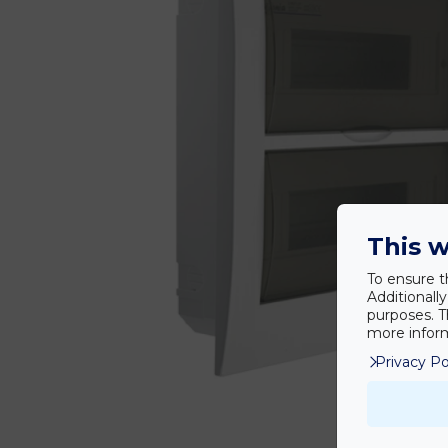
This w
To ensure t
Additionall
purposes. T
more inform
Privacy Po