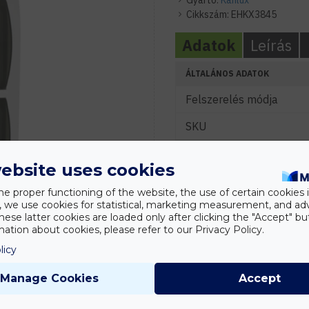
Gyártó:
Kanlux
Cikkszám:
EHKX3845
Adatok
Leírás
ÁLTALÁNOS ADATOK
Felszerelés módja
SKU
ELEKTROMOS ADATOK
ebsite uses cookies
Névleges feszültség (V)
he proper functioning of the website, the use of certain cookies i
Modulok
y, we use cookies for statistical, marketing measurement, and ad
hese latter cookies are loaded only after clicking the "Accept" bu
ation about cookies, please refer to our Privacy Policy.
KÖRNYEZETI ADATOK
licy
IP védelmi szint
Manage Cookies
Accept
MÉRETEK
Szélesség (mm)