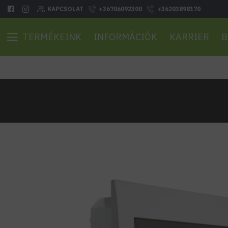
KAPCSOLAT
+36706092300
+36203898170
TERMÉKEINK
INFORMÁCIÓK
KARRIER
B