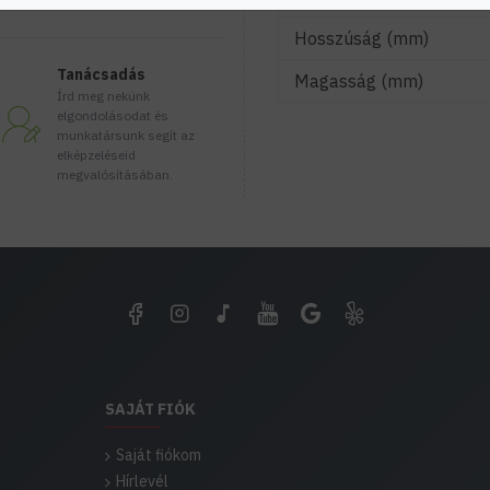
Hosszúság (mm)
Tanácsadás
Magasság (mm)
Írd meg nekünk
elgondolásodat és
munkatársunk segít az
elképzeléseid
megvalósításában.
SAJÁT FIÓK
Saját fiókom
Hírlevél