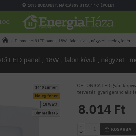
1095.BUDAPEST, MÁRIÁSSY UTCA 4 "K" ÉPÜLET
LOG
Dimmelhető LED panel , 18W , falon kívüli , négyzet , meleg fehér
ő LED panel , 18W , falon kívüli , négyzet , m
OPTONICA LED gyári képvise
1440 Lumen
tervezés, gyári garanciális 
Meleg fehér
8.014 Ft
18 Watt
Dimmelhető
KOSÁRBA