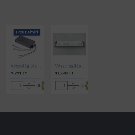
IP20 Beltéri
Vészvilágítás meghajtó, inverter LED panelekhez teszt gombbal, jelző lámpával (3-40 Watt)
Vészvilágítás meghajtó, inverter LED fénycsövekhez és LED panelekhez (5-20 Watt)
7.271 Ft
11.692 Ft
Db
Db