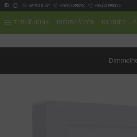
KAPCSOLAT
+36706092300
+36203898170
TERMÉKEINK
INFORMÁCIÓK
KARRIER
B
Dimmelhet