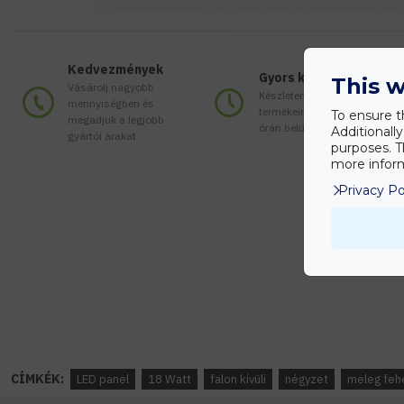
Kedvezmények
Gyors kiszállítás
This w
Vásárolj nagyobb
Készleten lévő
mennyiségben és
termékeinket akár 24
To ensure t
megadjuk a legjobb
órán belül megkaphatod!
Additionall
gyártói árakat.
purposes. T
more inform
Privacy Po
CÍMKÉK:
LED panel
18 Watt
falon kívüli
négyzet
meleg feh