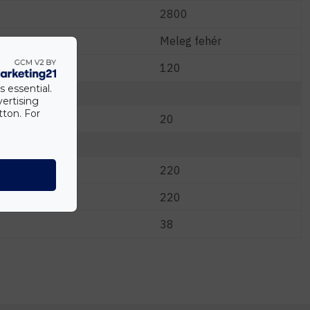
2800
Meleg fehér
120
s essential.
vertising
tton. For
20
220
220
38