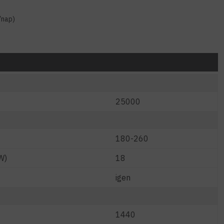
7nap)
25000
180-260
W)
18
igen
1440