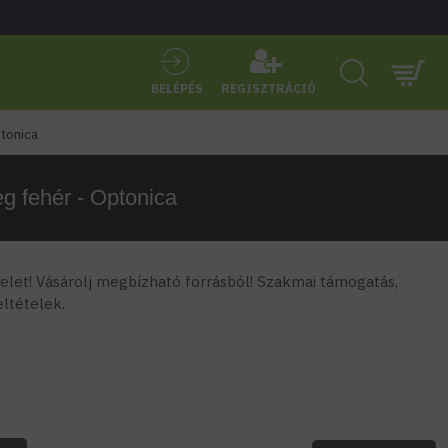
BELÉPÉS
REGISZTRÁCIÓ
ptonica
eg fehér - Optonica
let! Vásárolj megbízható forrásból! Szakmai támogatás,
feltételek.