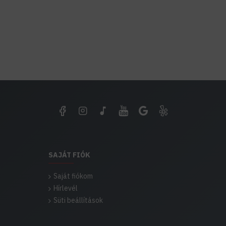
Színhőmérséklet
Méretek (hosszúság / Sz
Lámpa anyaga
IP védettség
Színvisszadási index / Ra
Garancia (üzemszerű bes
E14 foglalatú LED lámpa, 
SAJÁT FIÓK
nagy gömb vagy egyedi és
foglalatú LED lámpa, (iz
Saját fiókom
nevén filament lámpa, kör
Hírlevél
szerelt lámpákba és fény
Süti beállítások
megtalálható minden háztar
rendelkező lámpatestek t