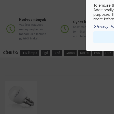
To ensure t
Additionall
purposes. T
more inform
Kedvezmények
Gyors kiszállítás
Vásárolj nagyobb
Privacy Po
Készleten lévő
mennyiségben és
termékeinket akár 24
megadjuk a legjobb
órán belül megkaphatod!
gyártói árakat.
CÍMKÉK:
LED lámpa
Égő
Izzó
Gömb
Körte
P45
E17