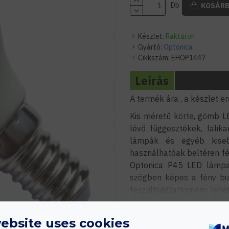
Db
KOSÁR
Készlet:
Raktáron
Gyártó:
Optonica
Cikkszám:
EHOP1447
Leírás
A termék ára , a készlet er
Kis méretű körte, gömb L
lévő függesztékek, falik
lámpák és egyéb kisebb
használhatóak beltéren fé
Optonica P45 LED lámpa (
szögben képes a fény biz
feszültségtartomány lehet
gömb LED lámpát akár ipa
éttermek, vendéglátóhelye
ebsite uses cookies
folyósokban lévő éjszakai 