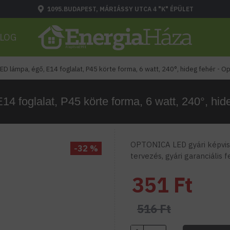
1095.BUDAPEST, MÁRIÁSSY UTCA 4 "K" ÉPÜLET
LOG
ED lámpa, égő, E14 foglalat, P45 körte forma, 6 watt, 240°, hideg fehér - O
4 foglalat, P45 körte forma, 6 watt, 240°, hid
OPTONICA LED gyári képvise
-32 %
tervezés, gyári garanciális 
351 Ft
516 Ft