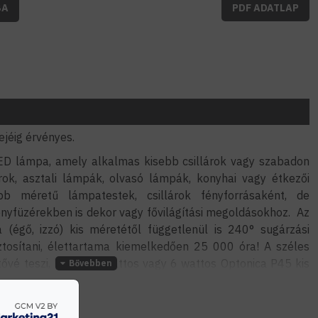
BA
PDF ADATLAP
ejéig érvényes.
ED lámpa, amely alkalmas kisebb csillárok vagy szabadon
arok, asztali lámpák, olvasó lámpák, konyhai vagy étkezői
 méretű lámpatestek, csillárok fényforrásaként, de
nyfüzérekben is dekor vagy fővilágítási megoldásokhoz. Az
égő, izzó) kis méretétől függetlenül is 240° sugárzási
tosítani, élettartama kiemelkedően 25 000 óra! A széles
ővé teszi, hogy a 4 wattos vagy 6 wattos Optonica P45 kis
ri környezetben is felhasználják, például rendezvények,
k, hotelek, nagyobb aulák beltéri fűzérvilágításaként vagy
és nappali megvilágításként, útvonal fényként.