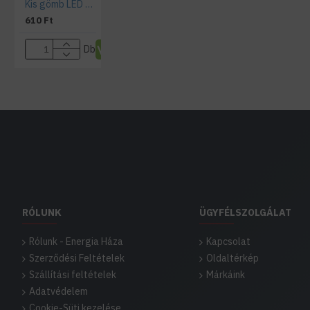
Kis gömb LED E14 5,5W P45 - Természetes fehér
610 Ft
Db
RÓLUNK
ÜGYFÉLSZOLGÁLAT
Rólunk - Energia Háza
Kapcsolat
Szerződési Feltételek
Oldaltérkép
Szállítási feltételek
Márkáink
Adatvédelem
Cookie-Süti kezelése