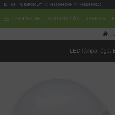
KAPCSOLAT
+36706092300
+36203898170
TERMÉKEINK
INFORMÁCIÓK
KARRIER
B
L
LED lámpa, égő, E1