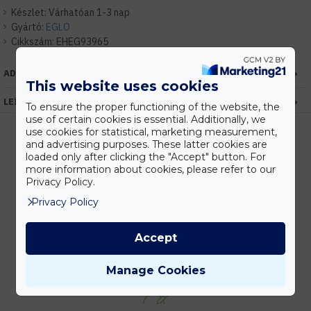
Készlet:
Várhatóan 1-3 nap
Gyártó:
EGLO
Cikkszám:
EHEG93965
ADATOK
This website uses cookies
LEÍRÁS
To ensure the proper functioning of the website, the
use of certain cookies is essential. Additionally, we
use cookies for statistical, marketing measurement,
and advertising purposes. These latter cookies are
loaded only after clicking the "Accept" button. For
Kedvezmények
more information about cookies, please refer to our
Vásárolj nagyobb mennyiségben és megadjuk a legjobb gyártói árakat.
Privacy Policy.
Privacy Policy
Accept
Gyors kiszállítás
Készleten lévő termékeinket akár 24 órán belül megkaphatod!
Manage Cookies