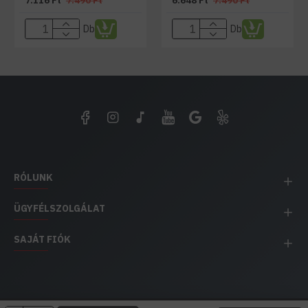
7.116 Ft
7.490 Ft
6.648 Ft
7.490 Ft
Db
Db
RÓLUNK
ÜGYFÉLSZOLGÁLAT
SAJÁT FIÓK
EH IMPEX / Copyright © 1991-2025 Energia Háza