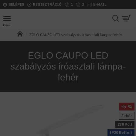
BELÉPÉS
REGISZTRÁCIÓ
1
2
E-MAIL
EGLO CAUPO LED szabályzós íróasztali lámpa-fehér
EGLO CAUPO LED
szabályzós íróasztali lámpa-
fehér
-5 %
Fehér
230 Volt
IP20 Beltéri