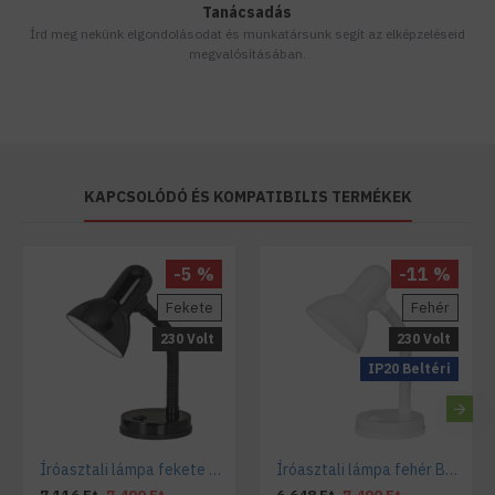
Tanácsadás
Írd meg nekünk elgondolásodat és munkatársunk segít az elképzeléseid
megvalósításában.
KAPCSOLÓDÓ ÉS KOMPATIBILIS TERMÉKEK
-5 %
-11 %
Fekete
Fehér
230 Volt
230 Volt
IP20 Beltéri
Íróasztali lámpa fekete Basic
Íróasztali lámpa fehér Basic