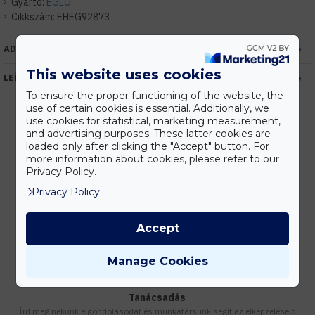
Gyártó:
EGLO
Cikkszám:
EHEG92873
ADATOK
This website uses cookies
LEÍRÁS
To ensure the proper functioning of the website, the
use of certain cookies is essential. Additionally, we
use cookies for statistical, marketing measurement,
and advertising purposes. These latter cookies are
Kedvezmények
loaded only after clicking the "Accept" button. For
Vásárolj nagyobb mennyiségben és megadjuk a legjobb gyártói árakat.
more information about cookies, please refer to our
Privacy Policy.
Privacy Policy
Gyors kiszállítás
Accept
Készleten lévő termékeinket akár 24 órán belül megkaphatod!
Manage Cookies
Tanácsadás
Írd meg nekünk elgondolásodat és munkatársunk segít az elképzeléseid