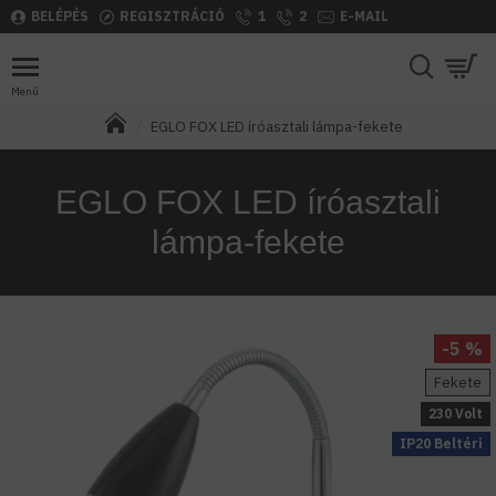
BELÉPÉS
REGISZTRÁCIÓ
1
2
E-MAIL
EGLO FOX LED íróasztali lámpa-fekete
EGLO FOX LED íróasztali
lámpa-fekete
-5 %
Fekete
230 Volt
IP20 Beltéri