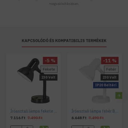
megvalósításában.
KAPCSOLÓDÓ ÉS KOMPATIBILIS TERMÉKEK
-5 %
-11 %
Fekete
Fehér
230 Volt
230 Volt
IP20 Beltéri
Íróasztali lámpa fekete Basic
Íróasztali lámpa fehér Basic
7.116 Ft
7.490 Ft
6.648 Ft
7.490 Ft