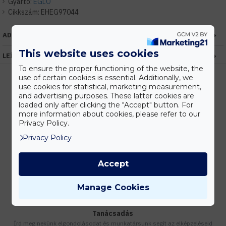
Gyártó:
EGLO
Cikkszám:
EHEG97044
ADATOK
This website uses cookies
LEÍRÁS
To ensure the proper functioning of the website, the
use of certain cookies is essential. Additionally, we
use cookies for statistical, marketing measurement,
and advertising purposes. These latter cookies are
Kedvezmények
loaded only after clicking the "Accept" button. For
Vásárolj nagyobb mennyiségben és megadjuk a legjobb gyártói árakat.
more information about cookies, please refer to our
Privacy Policy.
Privacy Policy
Gyors kiszállítás
Accept
Készleten lévő termékeinket akár 24 órán belül megkaphatod!
Manage Cookies
Tanácsadás
Írd meg nekünk elgondolásodat és munkatársunk segít az elképzeléseid