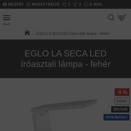
BELÉPÉS
REGISZTRÁCIÓ
1
2
E-MAIL
EGLO LA SECA LED íróasztali lámpa - fehér
EGLO LA SECA LED
íróasztali lámpa - fehér
-5 %
Fehér
230 Volt
IP20 Beltéri