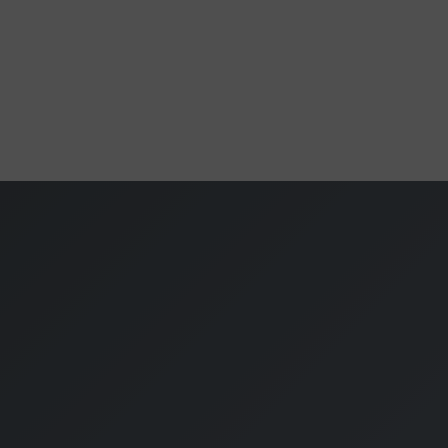
220-240V,50/60Hz
220-240V,50/60Hz
I.
giahatékonysága
A++ - E
9002759852610
 (HxSZxM)
255 x 233 x 227