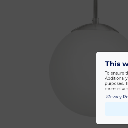
This w
To ensure t
Additionall
purposes. T
more inform
Privacy Po