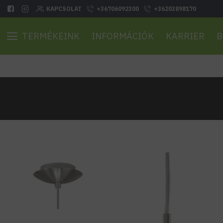
KAPCSOLAT
+36706092300
+36203898170
TERMÉKEINK
INFORMÁCIÓK
KARRIER
B