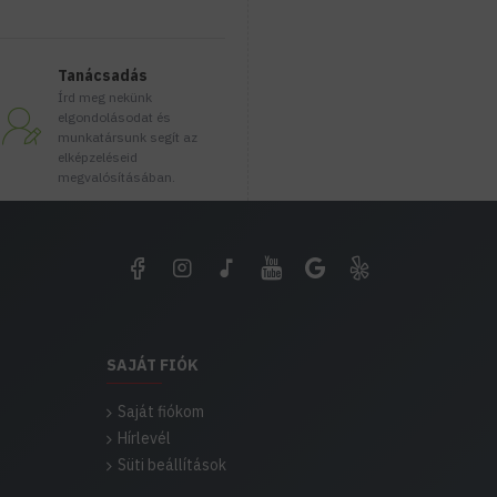
Hálózati feszültség
Üzemi feszültség
Tanácsadás
Írd meg nekünk
Érintésvédelmi osztály
elgondolásodat és
munkatársunk segít az
Használható izzók ener
elképzeléseid
EAN-kód
megvalósításában.
Csomag mérete mm-ben
SAJÁT FIÓK
Saját fiókom
Hírlevél
Süti beállítások