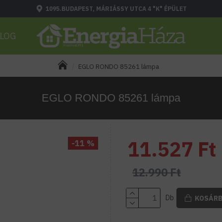
1095.BUDAPEST, MÁRIÁSSY UTCA 4 "K" ÉPÜLET
LOG
EGLO RONDO 85261 lámpa
EGLO RONDO 85261 lámpa
11.527 Ft
-11 %
12.990 Ft
Db
KOSÁR