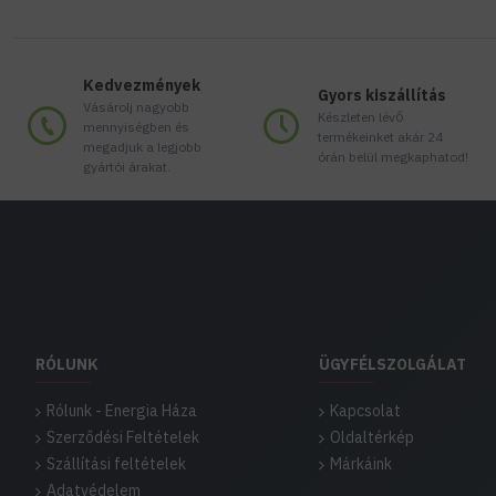
Kedvezmények
Gyors kiszállítás
Vásárolj nagyobb
Készleten lévő
mennyiségben és
termékeinket akár 24
megadjuk a legjobb
órán belül megkaphatod!
gyártói árakat.
RÓLUNK
ÜGYFÉLSZOLGÁLAT
Rólunk - Energia Háza
Kapcsolat
Szerződési Feltételek
Oldaltérkép
Szállítási feltételek
Márkáink
Adatvédelem