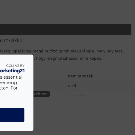
matt-nikkel
nység: opál üveg mögé rejtőző gömb alakú lámpa, mely úgy tesz,
 csendben arra vár, hogy megmutathassa, mire képes.
nem tartozék
s essential.
vertising
acél
tton. For
matt nikkel
opál üveg
fehér
1100 mm
200 mm