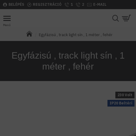
BELÉPÉS
REGISZTRÁCIÓ
1
2
E-MAIL
Egyfázisú , track light sín , 1 méter , fehér
Egyfázisú , track light sín , 1
méter , fehér
230 Volt
IP20 Beltéri