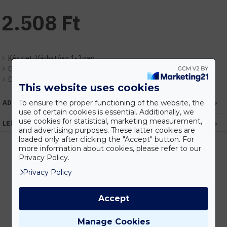
2.508 Ft
Készlet:
Várhatóan 1-3 nap
Gyártó:
Elmark
Cikkszám:
EHEM93401
This website uses cookies
To ensure the proper functioning of the website, the
ADATOK
use of certain cookies is essential. Additionally, we
use cookies for statistical, marketing measurement,
LEÍRÁS
and advertising purposes. These latter cookies are
loaded only after clicking the "Accept" button. For
more information about cookies, please refer to our
Privacy Policy.
Kedvezmények
Privacy Policy
Vásárolj nagyobb mennyiségben és megadjuk a legjobb gyártói árakat.
Accept
Manage Cookies
Gyors kiszállítás