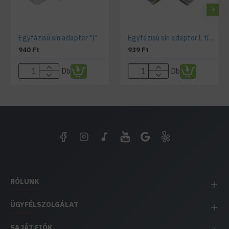
Egyfázisú sín adapter "I" típus fehér
Egyfázisú sín adapter L típus fehér
940 Ft
939 Ft
Db
Db
RÓLUNK
ÜGYFÉLSZOLGÁLAT
SAJÁT FIÓK