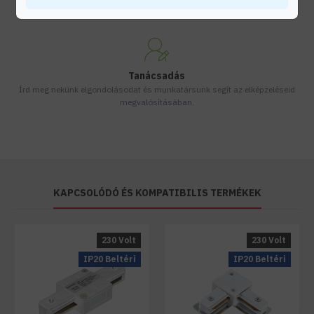
Készleten lévő termékeinket akár 24 órán belül megkaphatod!
Tanácsadás
Írd meg nekünk elgondolásodat és munkatársunk segít az elképzeléseid
megvalósításában.
KAPCSOLÓDÓ ÉS KOMPATIBILIS TERMÉKEK
230 Volt
230 Volt
IP20 Beltéri
IP20 Beltéri