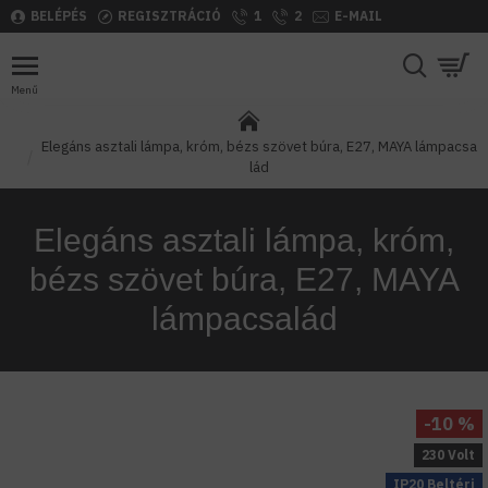
BELÉPÉS
REGISZTRÁCIÓ
1
2
E-MAIL
Elegáns asztali lámpa, króm, bézs szövet búra, E27, MAYA lámpacsa
lád
Elegáns asztali lámpa, króm,
bézs szövet búra, E27, MAYA
lámpacsalád
-10 %
230 Volt
IP20 Beltéri