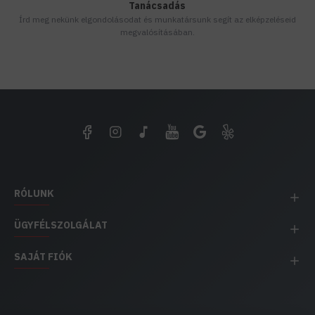
Tanácsadás
Írd meg nekünk elgondolásodat és munkatársunk segít az elképzeléseid
megvalósításában.
RÓLUNK
ÜGYFÉLSZOLGÁLAT
SAJÁT FIÓK