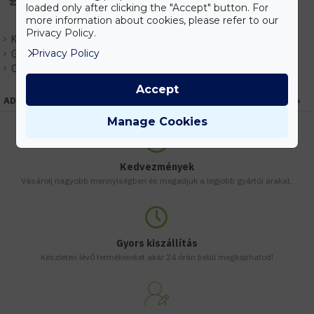
loaded only after clicking the "Accept" button. For
more information about cookies, please refer to our
Privacy Policy.
Készlet:
Rendelhető
Privacy Policy
Gyártó:
Elmark
Cikkszám:
EHEM955MAYA1T
Accept
ADATOK
Manage Cookies
Kedvezmények
Vásárolj nagyobb mennyiségben és megadjuk a legjobb gyártói árakat.
Gyors kiszállítás
Készleten lévő termékeinket akár 24 órán belül megkaphatod!