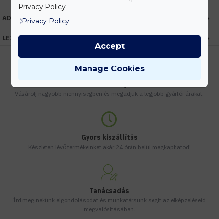
Privacy Policy.
ADATOK
Privacy Policy
LEÍRÁS
Accept
Manage Cookies
Kedvezmények
Vásárolj nagyobb mennyiségben és megadjuk a legjobb gyártói árakat.
Gyors kiszállítás
Készleten lévő termékeinket akár 24 órán belül megkaphatod!
Tanácsadás
Írd meg nekünk elgondolásodat és munkatársunk segít az elképzeléseid
megvalósításában.