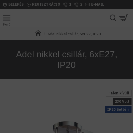
BELÉPÉS
REGISZTRÁCIÓ
1
2
E-MAIL
Adel nikkel csillár, 6xE27, IP20
Adel nikkel csillár, 6xE27,
IP20
Falon kívüli
230 Volt
IP20 Beltéri