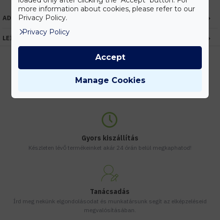
loaded only after clicking the "Accept" button. For
more information about cookies, please refer to our
Privacy Policy.
ADATOK
Privacy Policy
LEÍRÁS
Accept
Manage Cookies
Kedvezmények
Vásárolj nagyobb mennyiségben és megadjuk a legjobb gyártói árakat.
Gyors kiszállítás
Készleten lévő termékeinket akár 24 órán belül megkaphatod!
Tanácsadás
Írd meg nekünk elgondolásodat és munkatársunk segít az elképzeléseid
megvalósításában.