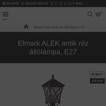
BELÉPÉS
REGISZTRÁCIÓ
1
2
E-MAIL
Elmark ALEK antik réz állólámpa, E27
Elmark ALEK antik réz
állólámpa, E27
40 Watt
230 Volt