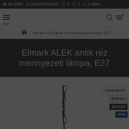
BELÉPÉS
REGISZTRÁCIÓ
1
2
E-MAIL
Elmark ALEK antik réz mennyezeti lámpa, E27
Elmark ALEK antik réz
mennyezeti lámpa, E27
Falon kívüli
40 Watt
230 Volt
IP44