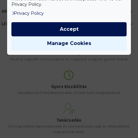
Privacy Policy.
ADATOK
Privacy Policy
LEÍRÁS
Accept
Manage Cookies
Kedvezmények
Vásárolj nagyobb mennyiségben és megadjuk a legjobb gyártói árakat.
Gyors kiszállítás
Készleten lévő termékeinket akár 24 órán belül megkaphatod!
Tanácsadás
Írd meg nekünk elgondolásodat és munkatársunk segít az elképzeléseid
megvalósításában.