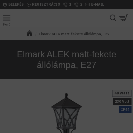
BELÉPÉS
REGISZTRÁCIÓ
1
2
E-MAIL
Elmark ALEK matt-fekete állólámpa, E27
Elmark ALEK matt-fekete
állólámpa, E27
40 Watt
230 Volt
IP44