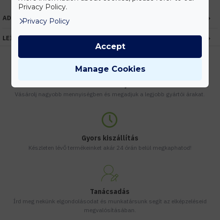
Privacy Policy.
ADATOK
Privacy Policy
LEÍRÁS
Accept
Manage Cookies
Kedvezmények
Vásárolj nagyobb mennyiségben és megadjuk a legjobb gyártói árakat.
Gyors kiszállítás
Készleten lévő termékeinket akár 24 órán belül megkaphatod!
Tanácsadás
Írd meg nekünk elgondolásodat és munkatársunk segít az elképzeléseid
megvalósításában.