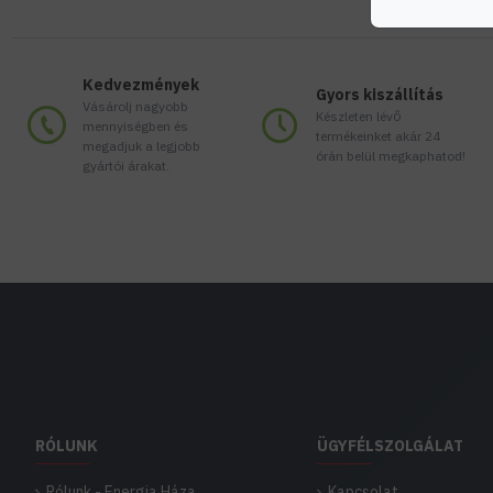
Kedvezmények
Gyors kiszállítás
Vásárolj nagyobb
Készleten lévő
mennyiségben és
termékeinket akár 24
megadjuk a legjobb
órán belül megkaphatod!
gyártói árakat.
RÓLUNK
ÜGYFÉLSZOLGÁLAT
Rólunk - Energia Háza
Kapcsolat