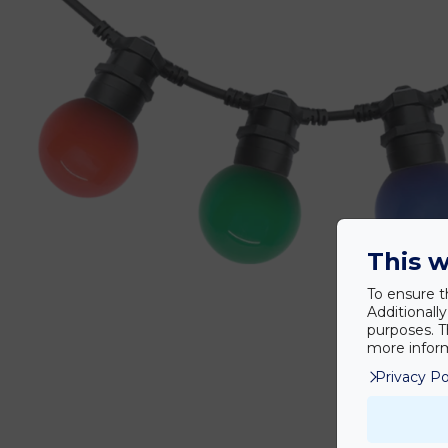
This w
To ensure t
Additionall
purposes. T
more inform
Privacy Po