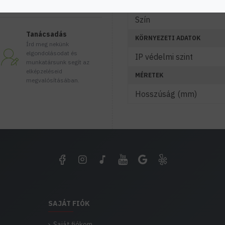
JELLEMZŐK
Szín
Tanácsadás
KÖRNYEZETI ADATOK
Írd meg nekünk
elgondolásodat és
IP védelmi szint
munkatársunk segít az
elképzeléseid
MÉRETEK
megvalósításában.
Hosszúság (mm)
SAJÁT FIÓK
Saját fiókom