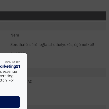
Nem
Sorolható, sűrű foglalat elhelyezés, égő nélkül!
961527
2
s essential.
vertising
tton. For
220-240 AC
E27
15