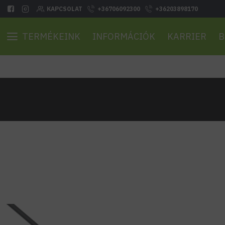
KAPCSOLAT
+36706092300
+36203898170
TERMÉKEINK
INFORMÁCIÓK
KARRIER
B