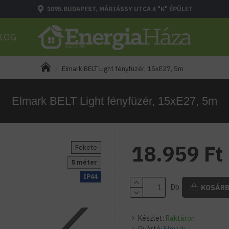
1095.BUDAPEST, MÁRIÁSSY UTCA 4 "K" ÉPÜLET
LOG
Elmark BELT Light fényfüzér, 15xE27, 5m
Elmark BELT Light fényfüzér, 15xE27, 5m
18.959 Ft
Fekete
5 méter
IP44
Db
KOSÁR
Készlet:
Raktáron