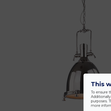
This w
To ensure t
Additionall
purposes. T
more inform