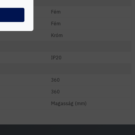
Fém
Fém
Króm
IP20
360
360
Magasság (mm)