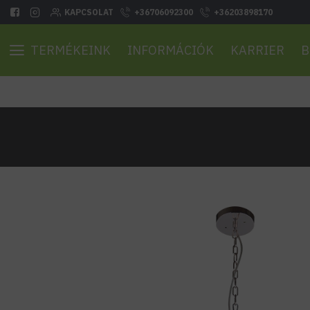
KAPCSOLAT
+36706092300
+36203898170
TERMÉKEINK
INFORMÁCIÓK
KARRIER
B