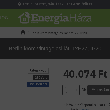
1095.BUDAPEST, MÁRIÁSSY UTCA 4 "K" ÉPÜLET
LOG
Berlin króm vintage csillár, 1xE27, IP20
Berlin króm vintage csillár, 1xE27, IP20
40.074 Ft
Falon kívüli
230 Volt
IP20 Beltéri
Db
KOSÁR
Készlet:
Központi raktár (1-