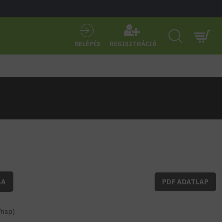
BELÉPÉS
REGISZTRÁCIÓ
BA
PDF ADATLAP
7nap)