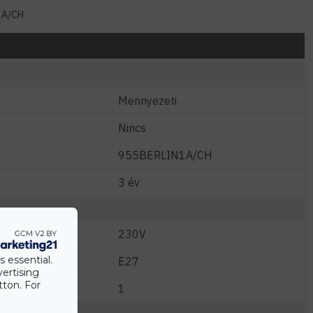
1A/CH
Mennyezeti
Nincs
955BERLIN1A/CH
3 év
230V
s essential.
E27
vertising
tton. For
1