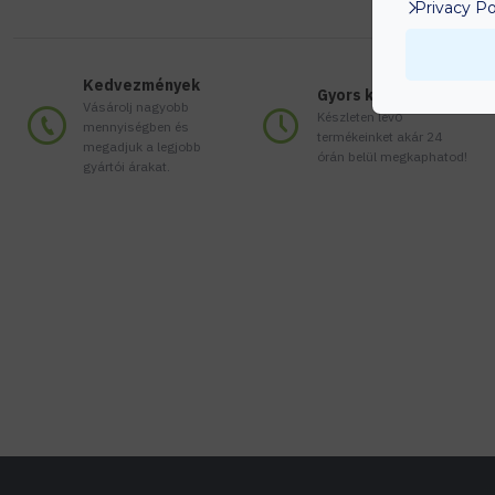
Privacy Po
Kedvezmények
Gyors kiszállítás
Vásárolj nagyobb
Készleten lévő
mennyiségben és
termékeinket akár 24
megadjuk a legjobb
órán belül megkaphatod!
gyártói árakat.