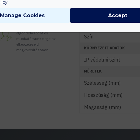
JELLEMZŐK
licy
Lámpatest anyaga
Manage Cookies
Accept
Tanácsadás
Búra anyaga
Írd meg nekünk
elgondolásodat és
Szín
munkatársunk segít az
elképzeléseid
KÖRNYEZETI ADATOK
megvalósításában.
IP védelmi szint
MÉRETEK
Szélesség (mm)
Hosszúság (mm)
Magasság (mm)