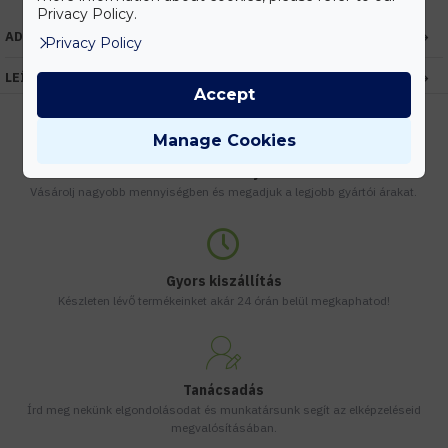
Privacy Policy.
ADATOK
Privacy Policy
LEÍRÁS
Accept
Manage Cookies
Kedvezmények
Vásárolj nagyobb mennyiségben és megadjuk a legjobb gyártói árakat.
Gyors kiszállítás
Készleten lévő termékeinket akár 24 órán belül megkaphatod!
Tanácsadás
Írd meg nekünk elgondolásodat és munkatársunk segít az elképzeléseid
megvalósításában.