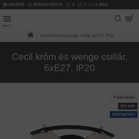
BELÉPÉS
REGISZTRÁCIÓ
1
2
E-MAIL
Cecil króm és wenge csillár, 6xE27, IP20
Cecil króm és wenge csillár,
6xE27, IP20
Falon kívüli
230 Volt
IP20 Beltéri