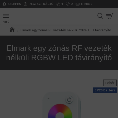
BELÉPÉS
REGISZTRÁCIÓ
1
2
E-MAIL
Elmark egy zónás RF vezeték nélküli RGBW LED távirányító
Elmark egy zónás RF vezeték
nélküli RGBW LED távirányító
Fehér
IP20 Beltéri