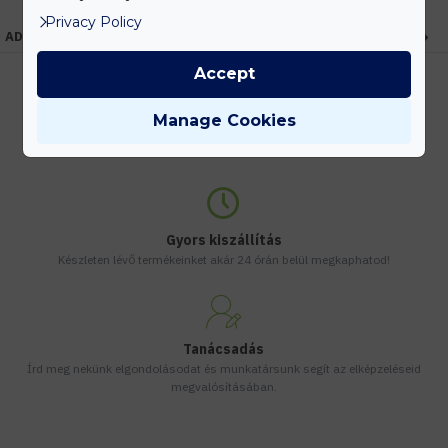
Privacy Policy
ADATOK
Accept
Manage Cookies
Kedvezmények
Vásárolj nagyobb mennyiségben és megadjuk a legjobb gyártói árakat.
Gyors kiszállítás
Készleten lévő termékeinket akár 24 órán belül megkaphatod!
Tanácsadás
Írd meg nekünk elgondolásodat és munkatársunk segít az elképzeléseid
megvalósításában.