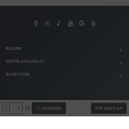
RÓLUNK
ÜGYFÉLSZOLGÁLAT
SAJÁT FIÓK
EH IMPEX / Copyright © 1991-2025 Energia Háza
Db
KOSÁRBA
PDF ADATLAP