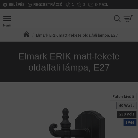
BELÉPÉS
REGISZTRÁCIÓ
1
2
E-MAIL
Elmark ERIK matt-fekete oldalfali lámpa, E27
Elmark ERIK matt-fekete
oldalfali lámpa, E27
Falon kívüli
40 Watt
230 Volt
IP44