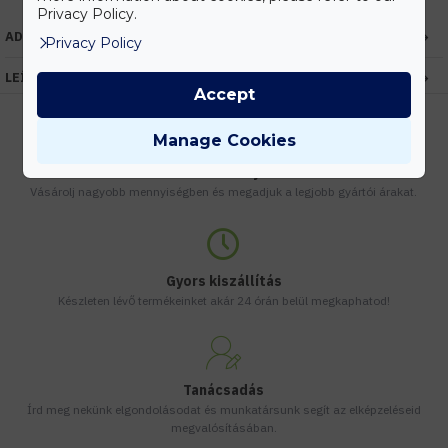
Privacy Policy.
ADATOK
Privacy Policy
LEÍRÁS
Accept
Manage Cookies
Kedvezmények
Vásárolj nagyobb mennyiségben és megadjuk a legjobb gyártói árakat.
Gyors kiszállítás
Készleten lévő termékeinket akár 24 órán belül megkaphatod!
Tanácsadás
Írd meg nekünk elgondolásodat és munkatársunk segít az elképzeléseid
megvalósításában.