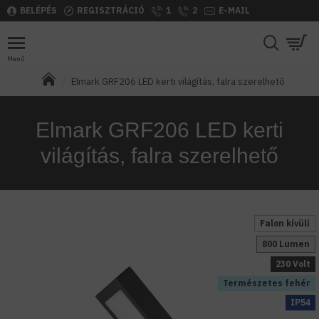
BELÉPÉS
REGISZTRÁCIÓ
1
2
E-MAIL
Elmark GRF206 LED kerti világítás, falra szerelhető
Elmark GRF206 LED kerti
világítás, falra szerelhető
Falon kívüli
800 Lumen
230 Volt
Természetes fehér
IP54