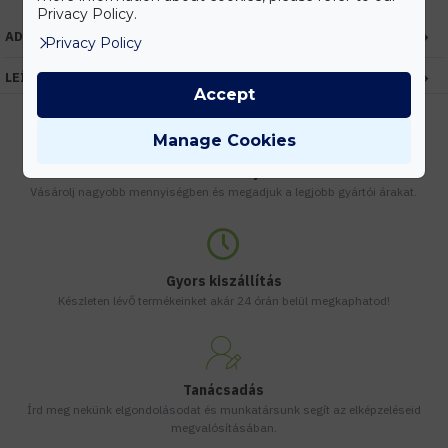
Privacy Policy.
ADATOK
Privacy Policy
LEÍRÁS
Accept
Manage Cookies
Kedvezmények
Vásárolj nagyobb mennyiségben és megadjuk a legjobb gyártói árakat.
Gyors kiszállítás
Készleten lévő termékeinket akár 24 órán belül megkaphatod!
Tanácsadás
Írd meg nekünk elgondolásodat és munkatársunk segít az elképzeléseid
megvalósításában.