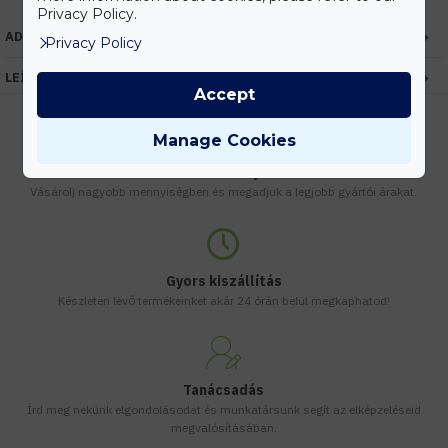
Privacy Policy.
ADATOK
Privacy Policy
LEÍRÁS
Accept
Manage Cookies
Kedvezmények
Vásárolj nagyobb mennyiségben és megadjuk a legjobb gyártói árakat.
Gyors kiszállítás
Készleten lévő termékeinket akár 24 órán belül megkaphatod!
Tanácsadás
Írd meg nekünk elgondolásodat és munkatársunk segít az elképzeléseid
megvalósításában.