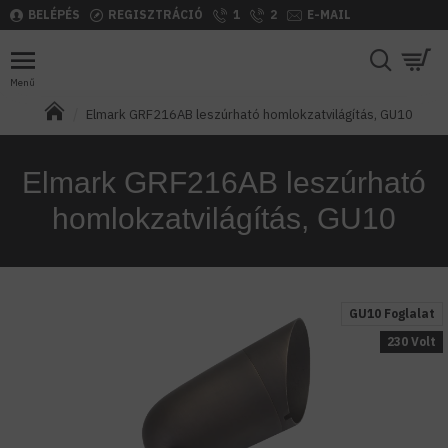
BELÉPÉS
REGISZTRÁCIÓ
1
2
E-MAIL
Elmark GRF216AB leszúrható homlokzatvilágítás, GU10
Elmark GRF216AB leszúrható
homlokzatvilágítás, GU10
GU10 Foglalat
230 Volt