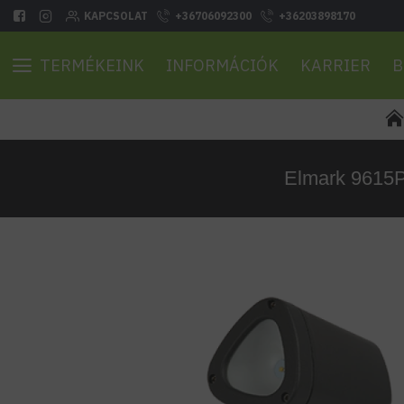
KAPCSOLAT
+36706092300
+36203898170
TERMÉKEINK
INFORMÁCIÓK
KARRIER
B
Elmark 9615P 