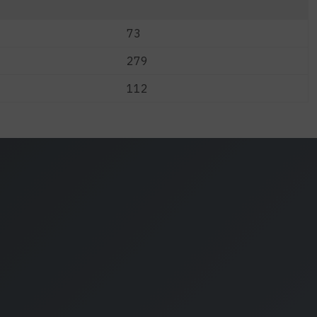
73
279
112