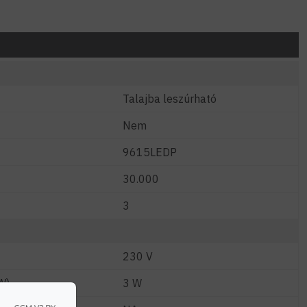
Talajba leszúrható
Nem
9615LEDP
30.000
3
230 V
W)
3 W