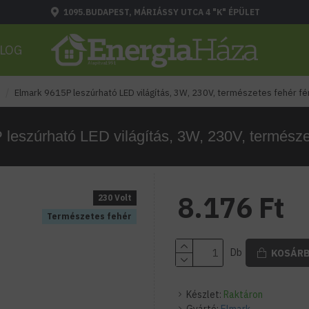
1095.BUDAPEST, MÁRIÁSSY UTCA 4 "K" ÉPÜLET
LOG
Elmark 9615P leszúrható LED világítás, 3W, 230V, természetes fehér fé
leszúrható LED világítás, 3W, 230V, természe
8.176 Ft
230 Volt
Természetes fehér
Db
KOSÁR
Készlet:
Raktáron