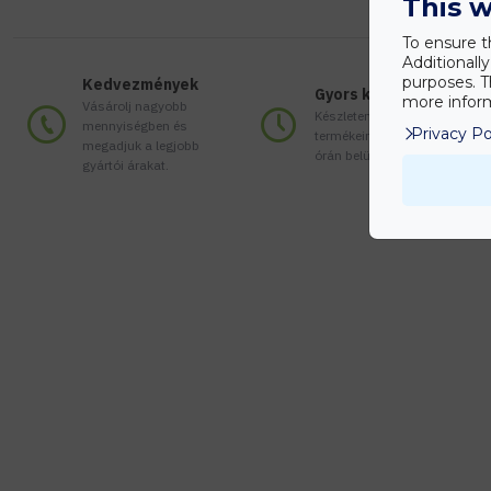
This w
To ensure t
Additionall
purposes. T
Kedvezmények
Gyors kiszállítás
more inform
Vásárolj nagyobb
Készleten lévő
mennyiségben és
Privacy Po
termékeinket akár 24
megadjuk a legjobb
órán belül megkaphatod!
gyártói árakat.