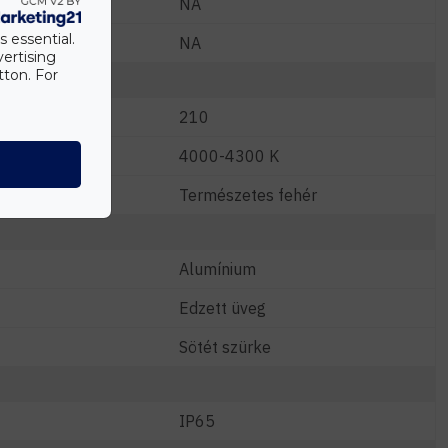
NA
s essential.
NA
vertising
tton. For
210
4000-4300 K
Természetes fehér
Alumínium
Edzett üveg
Sötét szürke
IP65