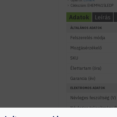
Gyártó:
Elmark
Cikkszám:
EHEM9615LEDP
Adatok
Leírás
ÁLTALÁNOS ADATOK
Felszerelés módja
Mozgásérzékelő
SKU
Élettartam (óra)
Garancia (év)
ELEKTROMOS ADATOK
Névleges feszültség (V)
Névleges teljesítmény (