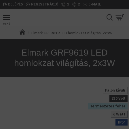
BELÉPÉS
REGISZTRÁCIÓ
1
2
E-MAIL
Elmark GRF9619 LED homlokzat világítás, 2x3W
Elmark GRF9619 LED
homlokzat világítás, 2x3W
Falon kívüli
230 Volt
Természetes fehér
6 Watt
IP54