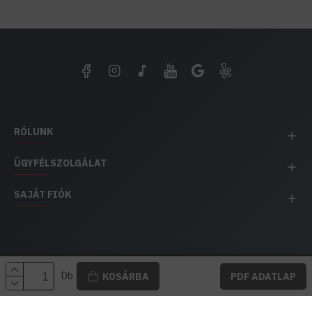
RÓLUNK
ÜGYFÉLSZOLGÁLAT
SAJÁT FIÓK
EH IMPEX / Copyright © 1991-2025 Energia Háza
Db
KOSÁRBA
PDF ADATLAP