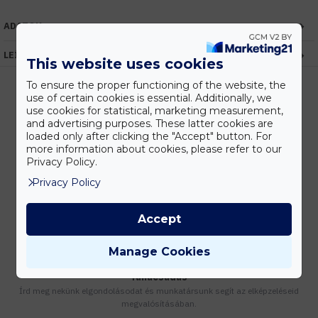
ADATOK
LEÍRÁS
This website uses cookies
To ensure the proper functioning of the website, the
use of certain cookies is essential. Additionally, we
use cookies for statistical, marketing measurement,
Kedvezmények
and advertising purposes. These latter cookies are
loaded only after clicking the "Accept" button. For
Vásárolj nagyobb mennyiségben és megadjuk a legjobb gyártói árakat.
more information about cookies, please refer to our
Privacy Policy.
Privacy Policy
Gyors kiszállítás
Készleten lévő termékeinket akár 24 órán belül megkaphatod!
Accept
Manage Cookies
Tanácsadás
Írd meg nekünk elgondolásodat és munkatársunk segít az elképzeléseid
megvalósításában.