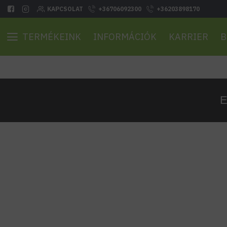
KAPCSOLAT
+36706092300
+36203898170
TERMÉKEINK
INFORMÁCIÓK
KARRIER
B
E