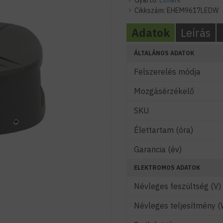
Gyártó:
Elmark
Cikkszám:
EHEM9617LEDW
Adatok
Leírás
ÁLTALÁNOS ADATOK
Felszerelés módja
Mozgásérzékelő
SKU
Élettartam (óra)
Garancia (év)
ELEKTROMOS ADATOK
Névleges feszültség (V)
Névleges teljesítmény (