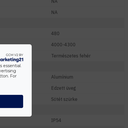
NA
NA
480
4000-4300
Természetes fehér
s essential.
vertising
tton. For
Alumínium
Edzett üveg
Sötét szürke
IP54