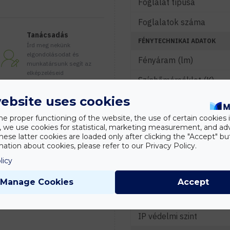
Foglalat típusa
Foglalatok száma
Tanácsadás
FÉNYTECHNIKAI ADATOK
Írd meg nekünk
elgondolásodat és
Fényáram (lm)
munkatársunk segít az
elképzeléseid
Színhőmérséklet (K)
megvalósításában.
ebsite uses cookies
Fény színe
he proper functioning of the website, the use of certain cookies i
JELLEMZŐK
y, we use cookies for statistical, marketing measurement, and ad
hese latter cookies are loaded only after clicking the "Accept" bu
Lámpatest anyaga
ation about cookies, please refer to our Privacy Policy.
Búra anyaga
licy
Szín
Manage Cookies
Accept
KÖRNYEZETI ADATOK
IP védelmi szint