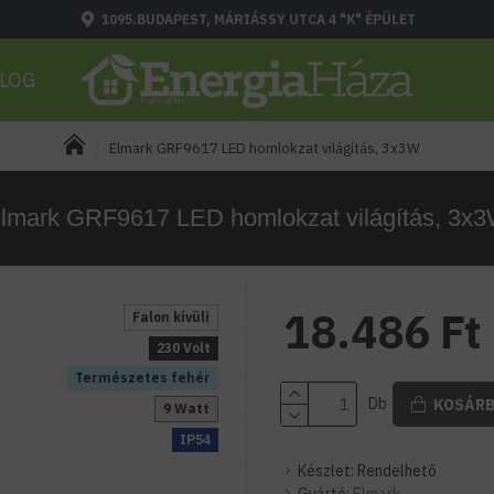
1095.BUDAPEST, MÁRIÁSSY UTCA 4 "K" ÉPÜLET
LOG
Elmark GRF9617 LED homlokzat világítás, 3x3W
lmark GRF9617 LED homlokzat világítás, 3x
18.486 Ft
Falon kívüli
230 Volt
Természetes fehér
Db
KOSÁR
9 Watt
IP54
Készlet:
Rendelhető