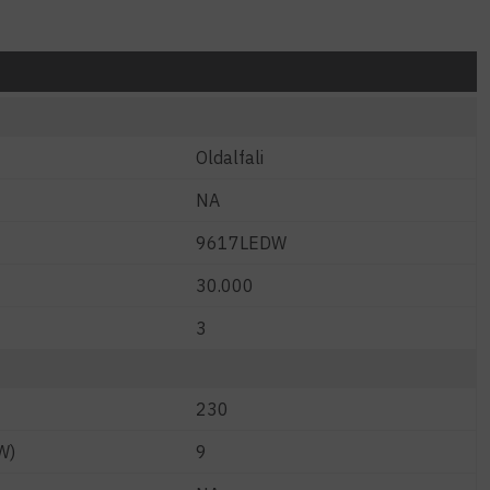
Oldalfali
NA
9617LEDW
30.000
3
230
W)
9