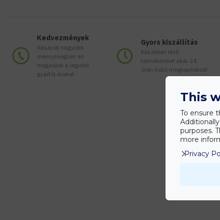
Kedvezmények
Gyors kiszállítás
Vásárolj nagyobb
Készleten lévő
mennyiségben és
termékeinket akár 24
megadjuk a legjobb
órán belül megkaphatod!
gyártói árakat.
This w
To ensure t
Additionall
purposes. T
more inform
Privacy Po