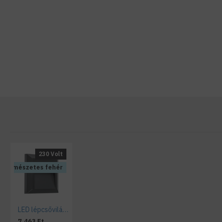
230 Volt
Természetes fehér
LED lépcsővilágító kültéri, természetes fehér, antracit
7.463 Ft