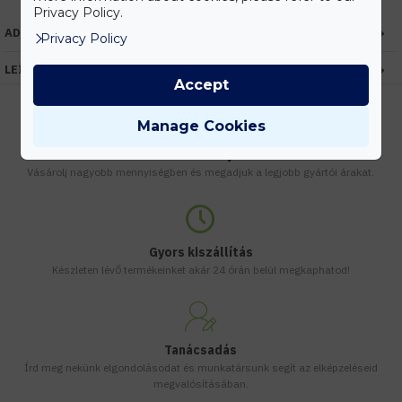
Privacy Policy.
ADATOK
Privacy Policy
LEÍRÁS
Accept
Manage Cookies
Kedvezmények
Vásárolj nagyobb mennyiségben és megadjuk a legjobb gyártói árakat.
Gyors kiszállítás
Készleten lévő termékeinket akár 24 órán belül megkaphatod!
Tanácsadás
Írd meg nekünk elgondolásodat és munkatársunk segít az elképzeléseid
megvalósításában.