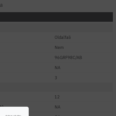
AB
Oldalfali
Nem
96GRF98C/AB
NA
3
12
W)
NA