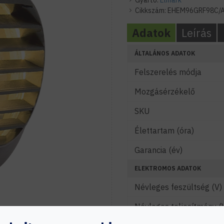
Gyártó:
Elmark
Cikkszám:
EHEM96GRF98C/
Adatok
Leírás
ÁLTALÁNOS ADATOK
Felszerelés módja
Mozgásérzékelő
SKU
Élettartam (óra)
Garancia (év)
ELEKTROMOS ADATOK
Névleges feszültség (V)
Névleges teljesítmény (