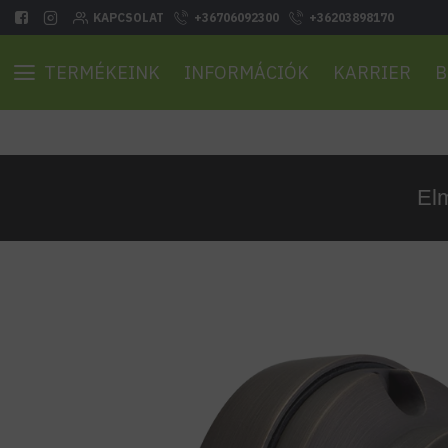
KAPCSOLAT
+36706092300
+36203898170
TERMÉKEINK
INFORMÁCIÓK
KARRIER
B
Elm