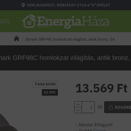
1095.BUDAPEST, MÁRIÁSSY UTCA 4 "K" ÉPÜLET
LOG
Elmark GRF98C homlokzat világítás, antik bronz, G4
ark GRF98C homlokzat világítás, antik bronz
13.569 Ft
Falon kívüli
12 VDC
Db
KOSÁR
Készlet:
Elfogyott