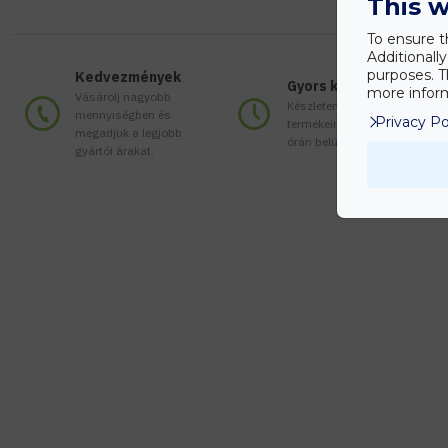
This w
To ensure t
Additionall
purposes. T
Kedvezmények
Gyors kiszállítás
more inform
Vásárolj nagyobb
Készleten lévő
mennyiségben és
Privacy Po
termékeinket akár 24
megadjuk a legjobb
órán belül megkaphatod!
gyártói árakat.