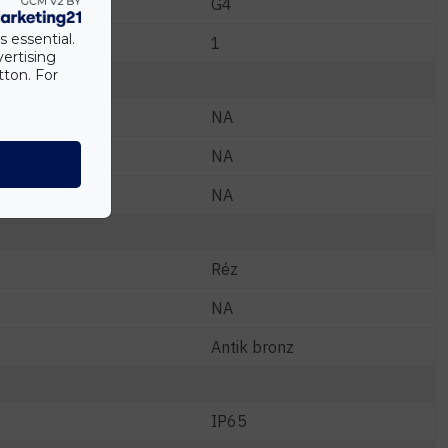
G4
s essential.
1
vertising
tton. For
NA
NA
NA
Réz
NA
Antik bronz
IP65