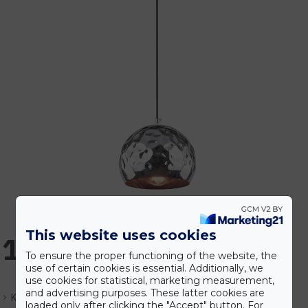
This website uses cookies
10.932 Ft
To ensure the proper functioning of the website, the
use of certain cookies is essential. Additionally, we
use cookies for statistical, marketing measurement,
and advertising purposes. These latter cookies are
Készlet:
Rendelhető
loaded only after clicking the "Accept" button. For