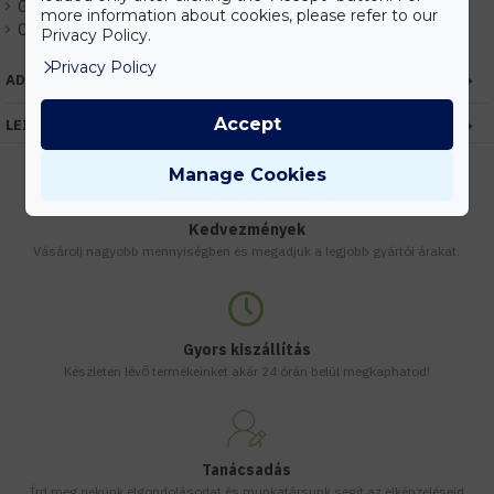
Gyártó:
Elmark
more information about cookies, please refer to our
Cikkszám:
EHEM955HAMMER1B/CH
Privacy Policy.
Privacy Policy
ADATOK
Accept
LEÍRÁS
Manage Cookies
Kedvezmények
Vásárolj nagyobb mennyiségben és megadjuk a legjobb gyártói árakat.
Gyors kiszállítás
Készleten lévő termékeinket akár 24 órán belül megkaphatod!
Tanácsadás
Írd meg nekünk elgondolásodat és munkatársunk segít az elképzeléseid