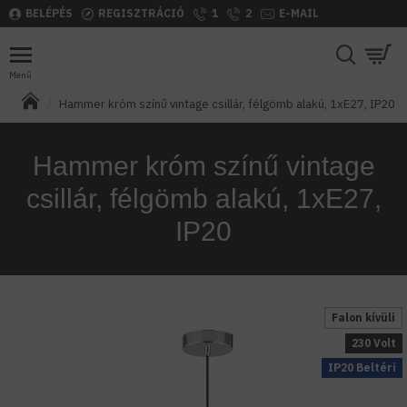
BELÉPÉS
REGISZTRÁCIÓ
1
2
E-MAIL
Hammer króm színű vintage csillár, félgömb alakú, 1xE27, IP20
Hammer króm színű vintage
csillár, félgömb alakú, 1xE27,
IP20
Falon kívüli
230 Volt
IP20 Beltéri