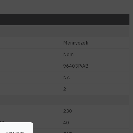
Mennyezeti
Nem
96403P/AB
NA
2
230
W)
40