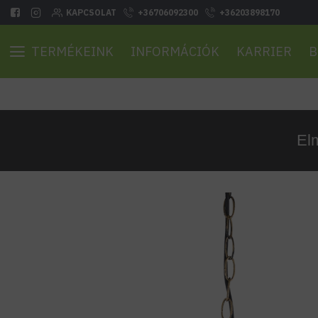
KAPCSOLAT
+36706092300
+36203898170
TERMÉKEINK
INFORMÁCIÓK
KARRIER
B
El