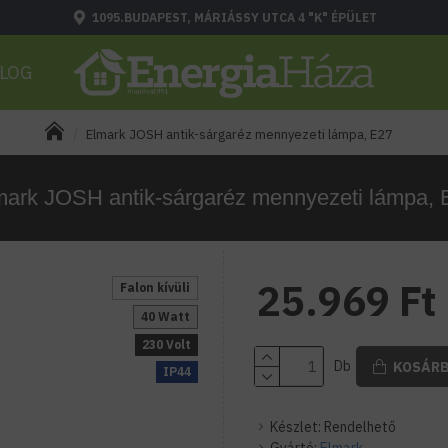
1095.BUDAPEST, MÁRIÁSSY UTCA 4 "K" ÉPÜLET
LOG
Elmark JOSH antik-sárgaréz mennyezeti lámpa, E27
mark JOSH antik-sárgaréz mennyezeti lámpa, 
25.969 Ft
Falon kívüli
40 Watt
230 Volt
Db
KOSÁR
IP44
Készlet:
Rendelhető