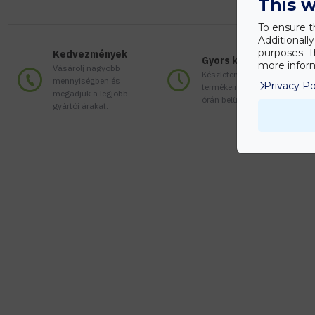
This w
To ensure t
Additionall
purposes. T
Kedvezmények
Gyors kiszállítás
more inform
Vásárolj nagyobb
Készleten lévő
mennyiségben és
Privacy Po
termékeinket akár 24
megadjuk a legjobb
órán belül megkaphatod!
gyártói árakat.