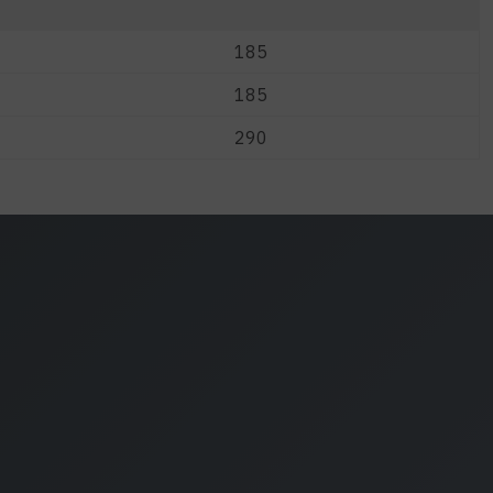
185
185
290