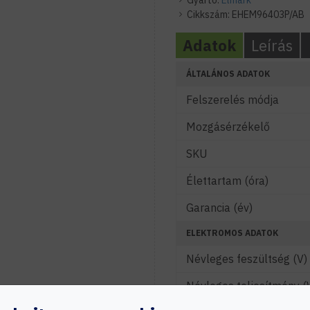
Gyártó:
Elmark
Cikkszám:
EHEM96403P/AB
Adatok
Leírás
ÁLTALÁNOS ADATOK
Felszerelés módja
Mozgásérzékelő
SKU
Élettartam (óra)
Garancia (év)
ELEKTROMOS ADATOK
Névleges feszültség (V)
Névleges teljesítmény (