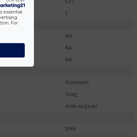
E27
s essential.
1
vertising
tton. For
NA
NA
NA
Alumínium
Üveg
Antik sárgaréz
IP44