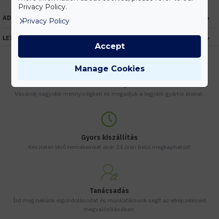
Privacy Policy.
ADATOK
Privacy Policy
LEÍRÁS
Accept
Manage Cookies
Kedvezmények
Vásárolj nagyobb mennyiségben és megadjuk a legjobb gyártói árakat.
Gyors kiszállítás
Készleten lévő termékeinket akár 24 órán belül megkaphatod!
Tanácsadás
Írd meg nekünk elgondolásodat és munkatársunk segít az elképzeléseid
megvalósításában.