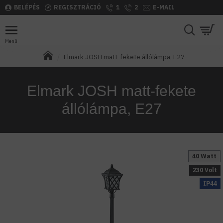
BELÉPÉS
REGISZTRÁCIÓ
1
2
E-MAIL
Elmark JOSH matt-fekete állólámpa, E27
Elmark JOSH matt-fekete
állólámpa, E27
40 Watt
230 Volt
IP44