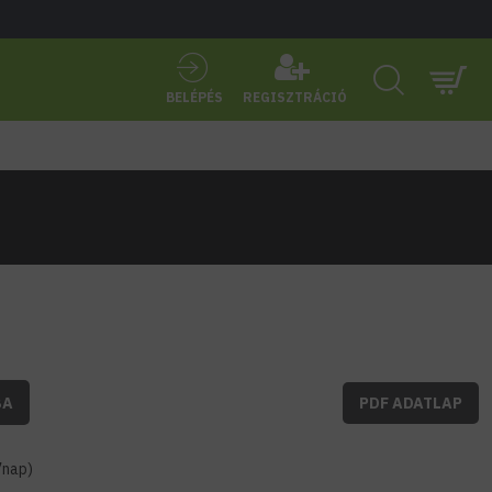
BELÉPÉS
REGISZTRÁCIÓ
BA
PDF ADATLAP
7nap)