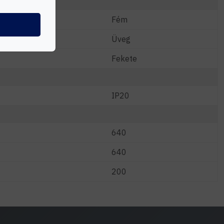
Fém
Üveg
Fekete
IP20
640
640
200