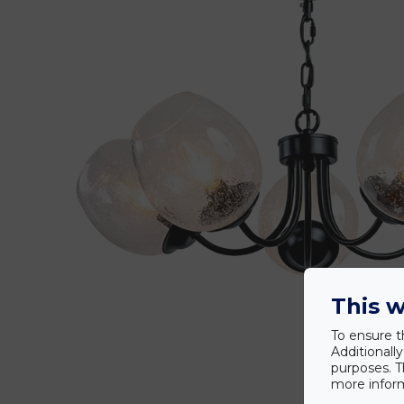
This w
To ensure t
Additionall
purposes. T
more inform