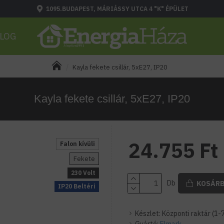
1095.BUDAPEST, MÁRIÁSSY UTCA 4 "K" ÉPÜLET
LOG
Kayla fekete csillár, 5xE27, IP20
Kayla fekete csillár, 5xE27, IP20
24.755 Ft
Falon kívüli
Fekete
230 Volt
Db
KOSÁR
IP20 Beltéri
Készlet:
Központi raktár (1-