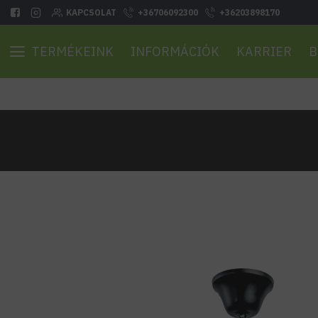
KAPCSOLAT
+36706092300
+36203898170
TERMÉKEINK
INFORMÁCIÓK
KARRIER
B