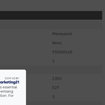
Mennyezeti
Nincs
955KAYLA5
3
230V
s essential.
E27
vertising
tton. For
5