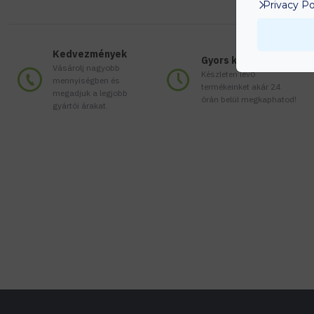
Privacy Po
Kedvezmények
Gyors kiszállítás
Vásárolj nagyobb
Készleten lévő
mennyiségben és
termékeinket akár 24
megadjuk a legjobb
órán belül megkaphatod!
gyártói árakat.