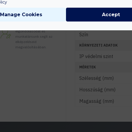
JELLEMZŐK
licy
Lámpatest anyaga
Manage Cookies
Accept
Tanácsadás
Búra anyaga
Írd meg nekünk
elgondolásodat és
Szín
munkatársunk segít az
elképzeléseid
KÖRNYEZETI ADATOK
megvalósításában.
IP védelmi szint
MÉRETEK
Szélesség (mm)
Hosszúság (mm)
Magasság (mm)