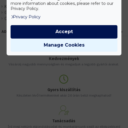
more information about cookies, please refer to our
Készlet:
Rendelhető
Privacy Policy.
Gyártó:
Elmark
Privacy Policy
Cikkszám:
EHEM195004
Accept
ADATOK
Manage Cookies
Kedvezmények
Vásárolj nagyobb mennyiségben és megadjuk a legjobb gyártói árakat.
Gyors kiszállítás
Készleten lévő termékeinket akár 24 órán belül megkaphatod!
Tanácsadás
Írd meg nekünk elgondolásodat és munkatársunk segít az elképzeléseid