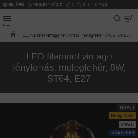
BELÉPÉS
REGISZTRÁCIÓ
1
2
E-MAIL
LED filamnet vintage fényforrás, melegfehér, 8W, ST64, E27
LED filamnet vintage
fényforrás, melegfehér, 8W,
ST64, E27
230 Volt
Meleg fehér
8 Watt
IP20 Beltéri