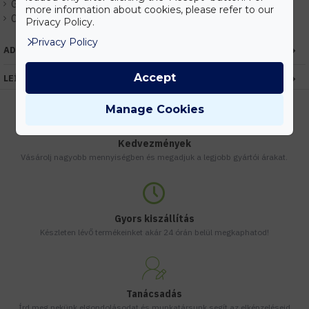
Gyártó:
Elmark
more information about cookies, please refer to our
Cikkszám:
EHEM99LED769
Privacy Policy.
Privacy Policy
ADATOK
Accept
LEÍRÁS
Manage Cookies
Kedvezmények
Vásárolj nagyobb mennyiségben és megadjuk a legjobb gyártói árakat.
Gyors kiszállítás
Készleten lévő termékeinket akár 24 órán belül megkaphatod!
Tanácsadás
Írd meg nekünk elgondolásodat és munkatársunk segít az elképzeléseid