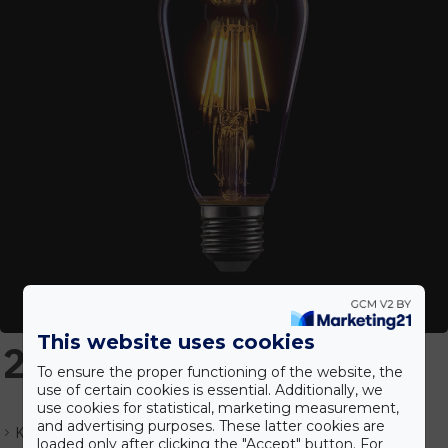
This website uses cookies
2.253 Ft
To ensure the proper functioning of the website, the
use of certain cookies is essential. Additionally, we
use cookies for statistical, marketing measurement,
and advertising purposes. These latter cookies are
Készlet:
Várhatóan 3-30 napon belül.
loaded only after clicking the "Accept" button. For