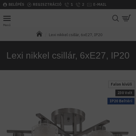
BELÉPÉS
REGISZTRÁCIÓ
1
2
E-MAIL
Lexi nikkel csillár, 6xE27, IP20
Lexi nikkel csillár, 6xE27, IP20
Falon kívüli
230 Volt
IP20 Beltéri