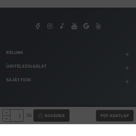
RÓLUNK
ÜGYFÉLSZOLGÁLAT
SAJÁT FIÓK
EH IMPEX / Copyright © 1991-2025 Energia Háza
Db
KOSÁRBA
PDF ADATLAP