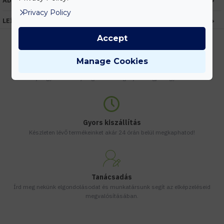
ADATOK
Privacy Policy
LEÍRÁS
Accept
Manage Cookies
Kedvezmények
Vásárolj nagyobb mennyiségben és megadjuk a legjobb gyártói árakat.
Gyors kiszállítás
Készleten lévő termékeinket akár 24 órán belül megkaphatod!
Tanácsadás
Írd meg nekünk elgondolásodat és munkatársunk segít az elképzeléseid
megvalósításában.