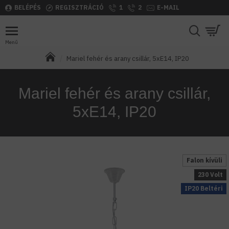
BELÉPÉS
REGISZTRÁCIÓ
1
2
E-MAIL
Mariel fehér és arany csillár, 5xE14, IP20
Mariel fehér és arany csillár,
5xE14, IP20
Falon kívüli
230 Volt
IP20 Beltéri