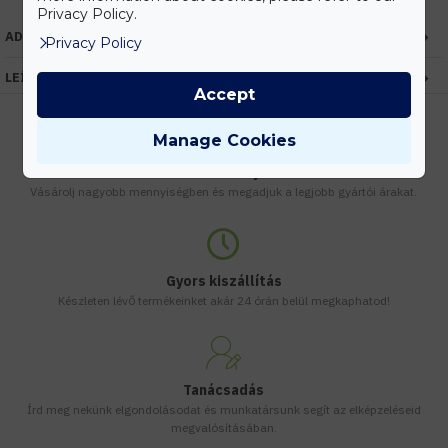
Privacy Policy.
ADATOK
Privacy Policy
LEÍRÁS
Accept
Manage Cookies
Kedvezmények
Vásárolj nagyobb mennyiségben és megadjuk a legjobb gyártói árakat.
Gyors kiszállítás
Készleten lévő termékeinket akár 24 órán belül megkaphatod!
Tanácsadás
Írd meg nekünk elgondolásodat és munkatársunk segít az elképzeléseid
megvalósításában.