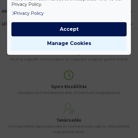
Privacy Policy.
ADATOK
Privacy Policy
LEÍRÁS
Accept
Manage Cookies
Kedvezmények
Vásárolj nagyobb mennyiségben és megadjuk a legjobb gyártói árakat.
Gyors kiszállítás
Készleten lévő termékeinket akár 24 órán belül megkaphatod!
Tanácsadás
Írd meg nekünk elgondolásodat és munkatársunk segít az elképzeléseid
megvalósításában.