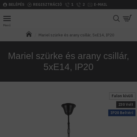
BELÉPÉS
REGISZTRÁCIÓ
1
2
E-MAIL
Mariel szürke és arany csillár, 5xE14, IP20
Mariel szürke és arany csillár,
5xE14, IP20
Falon kívüli
230 Volt
IP20 Beltéri