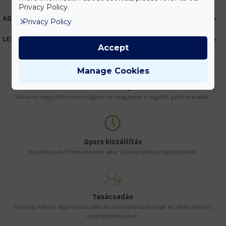
Privacy Policy.
ADATOK
Privacy Policy
LEÍRÁS
Accept
Manage Cookies
Kedvezmények
Vásárolj nagyobb mennyiségben és megadjuk a legjobb gyártói árakat.
Gyors kiszállítás
Készleten lévő termékeinket akár 24 órán belül megkaphatod!
Tanácsadás
Írd meg nekünk elgondolásodat és munkatársunk segít az elképzeléseid
megvalósításában.