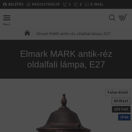
BELÉPÉS
REGISZTRÁCIÓ
1
2
E-MAIL
Elmark MARK antik-réz oldalfali lámpa, E27
Elmark MARK antik-réz
oldalfali lámpa, E27
Falon kívüli
40 Watt
230 Volt
IP44